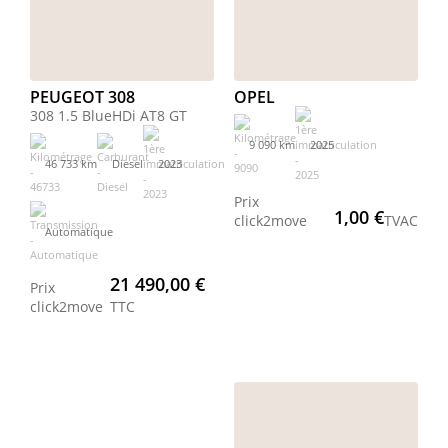
PEUGEOT 308
OPEL
308 1.5 BlueHDi AT8 GT
9 090 km
2025
46 733 km
Diesel
2023
Prix
1,00 €
click2move
TVAC
Automatique
21 490,00 €
Prix
click2move
TTC