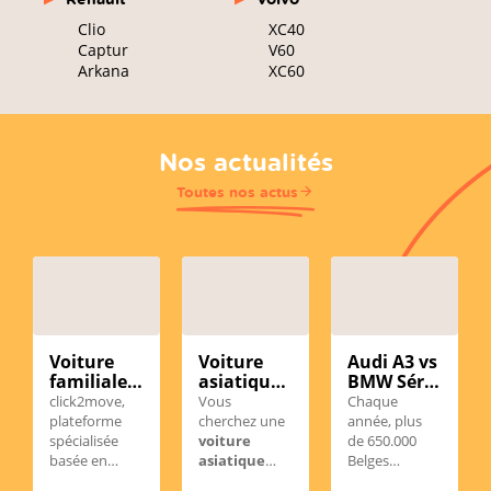
Clio
XC40
Captur
V60
Arkana
XC60
Nos actualités
Toutes nos actus
Voiture
Voiture
Audi A3 vs
familiale
asiatique
BMW Série
d’occasion
d'occasion
1
click2move,
Vous
Chaque
en
en
d'occasion
plateforme
cherchez une
année, plus
Wallonie :
Belgique :
en
spécialisée
voiture
de 650.000
comment
notre
Belgique :
basée en
asiatique
Belges
choisir le
sélection
laquelle
Wallonie,
d’occasion
choisissent