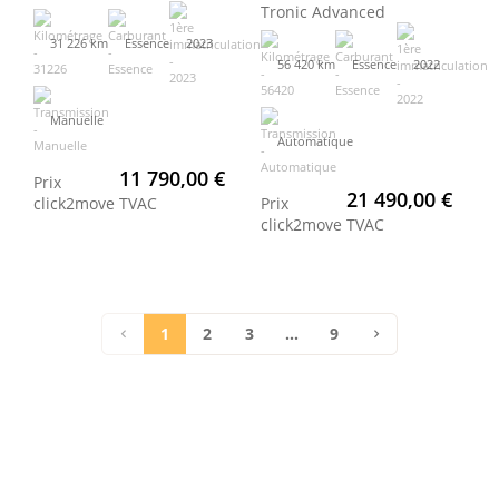
Tronic Advanced
31 226 km
Essence
2023
56 420 km
Essence
2022
Manuelle
Automatique
11 790,00 €
Prix
21 490,00 €
click2move
TVAC
Prix
click2move
TVAC
1
2
3
...
9