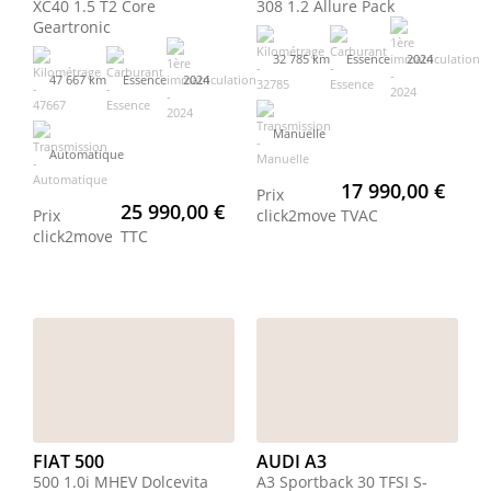
XC40 1.5 T2 Core
308 1.2 Allure Pack
Geartronic
32 785 km
Essence
2024
47 667 km
Essence
2024
Manuelle
Automatique
17 990,00 €
Prix
25 990,00 €
Prix
click2move
TVAC
click2move
TTC
FIAT 500
AUDI A3
500 1.0i MHEV Dolcevita
A3 Sportback 30 TFSI S-