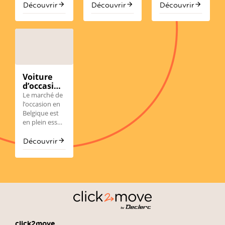
bon
fiable
choisir en
simplifie votre
en Belgique
d'acheter une
Découvrir
Découvrir
Découvrir
modèle
(BYD,
2026 ?
recherche
? En 2026, les
voiture
avec
Hyundai,
d'une voiture
constructeurs
d'occasion, en
click2move
Kia,
familiale en
asiatiques
raison de la
Nissan,
centralisant
dominent
hausse des
Toyota)
des voitures
encore le
prix des
d’occasion
marché en
voitures
reconditionnées
matière de
neuves et des
Voiture
et en
fiabilité et de
délais de
d’occasion
accompagnant
rapport
livraison
pas cher
chaque
qualité-prix.
prolongés.
Le marché de
en
famille vers le
Les voitures
Dans ce
l’occasion en
Wallonie :
bon choix.
asiatiques
marché très
Belgique est
comment
sont souvent
actif, deux
en plein essor,
bien
orientées vers
modèles font
avec plus de
acheter
la fiabilité, la
sensation :
650.000
Découvrir
avec
technologie et
l'audi a3 et la
Belges
click2move
le
rapport
BMW Série 1.
achetant
qualité-prix
chaque année
—
une voiture
exactement
d’occasion.
ce que
L’enjeu est
recherchent
simple :
les
concilier petit
automobilistes
budget,
click2move