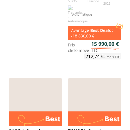
Automatique
Avantage
Best Deals
:
-18 830,00 €
15 990,00 €
Prix
click2move
TTC
212,74 €
/ mois TTC