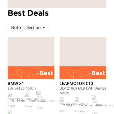
Best Deals
Trier
BMW X1
LEAPMOTOR C10
sDrive18d 150ch
BEV 218ch 69,9 kWh Design
MY26
43 156 km
Diesel
2024
7 597 km
Electrique
2026