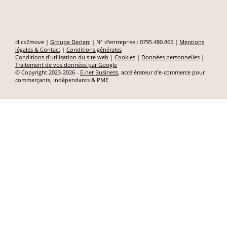
click2move |
Groupe Declerc
| N° d'entreprise : 0795.480.865 |
Mentions
légales & Contact
|
Conditions générales
Conditions d'utilisation du site web
|
Cookies
|
Données personnelles
|
Traitement de vos données par Google
© Copyright 2023-2026 -
E-net Business
, accélérateur d'e-commerce pour
commerçants, indépendants & PME