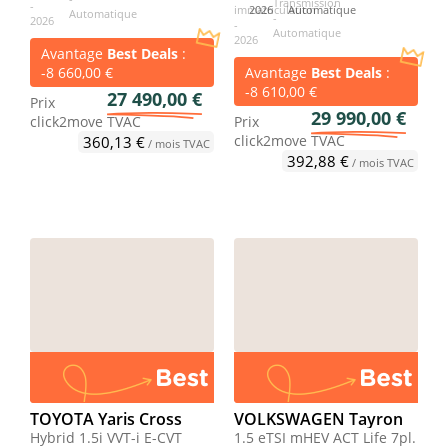
2026
Automatique
Avantage
Best Deals
:
-8 660,00 €
Avantage
Best Deals
:
-8 610,00 €
27 490,00 €
Prix
29 990,00 €
click2move
TVAC
Prix
click2move
TVAC
360,13 €
/ mois TVAC
392,88 €
/ mois TVAC
TOYOTA Yaris Cross
VOLKSWAGEN Tayron
Hybrid 1.5i VVT-i E-CVT
1.5 eTSI mHEV ACT Life 7pl.