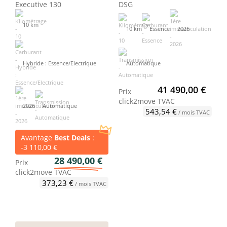
Executive 130
DSG
10 km
10 km
Essence
2026
Hybride : Essence/Electrique
Automatique
41 490,00 €
Prix
click2move
TVAC
2026
Automatique
543,54 €
/ mois TVAC
Avantage
Best Deals
:
-3 110,00 €
28 490,00 €
Prix
click2move
TVAC
373,23 €
/ mois TVAC