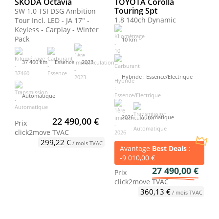
SKODA Octavia
TOYOTA Corolla
Touring Spt
SW 1.0 TSI DSG Ambition
1.8 140ch Dynamic
Tour Incl. LED - JA 17" -
Keyless - Carplay - Winter
Pack
10 km
37 460 km
Essence
2023
Hybride : Essence/Electrique
Automatique
2026
Automatique
22 490,00 €
Prix
click2move
TVAC
299,22 €
/ mois TVAC
Avantage
Best Deals
:
-9 010,00 €
27 490,00 €
Prix
click2move
TVAC
360,13 €
/ mois TVAC