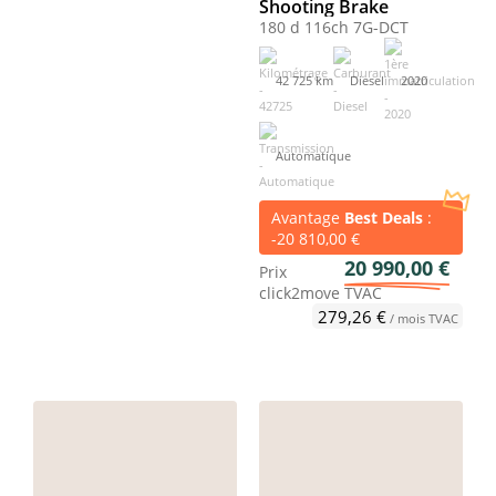
Shooting Brake
180 d 116ch 7G-DCT
42 725 km
Diesel
2020
Automatique
Avantage
Best Deals
:
-20 810,00 €
20 990,00 €
Prix
click2move
TVAC
279,26 €
/ mois TVAC