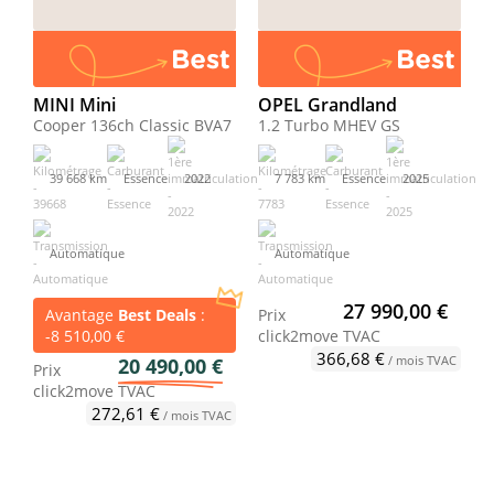
MINI Mini
OPEL Grandland
Cooper 136ch Classic BVA7
1.2 Turbo MHEV GS
39 668 km
Essence
2022
7 783 km
Essence
2025
Automatique
Automatique
27 990,00 €
Avantage
Best Deals
:
Prix
-8 510,00 €
click2move
TVAC
366,68 €
/ mois TVAC
20 490,00 €
Prix
click2move
TVAC
272,61 €
/ mois TVAC