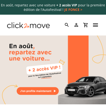
En août, repartez avec une voiture
+ 2 accès VIP
pour la première
édition de l'AutoFestival !
JE FONCE >