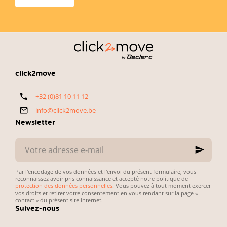
click2move
le
rapport
BMW Série 1.
achetant
qualité-prix
chaque année
—
une voiture
exactement
d’occasion.
ce que
L’enjeu est
recherchent
simple :
les
concilier petit
automobilistes
budget,
click2move
belges. Voici
fiabilité du
notre
véhicule et
+32 (0)81 10 11 12
sélection
simplicité des
directe et
démarches
info@click2move.be
pratique.
administratives.
Newsletter
Votre
adresse
e-
mail
Par l'encodage de vos données et l'envoi du présent formulaire, vous
reconnaissez avoir pris connaissance et accepté notre politique de
protection des données personnelles
. Vous pouvez à tout moment exercer
vos droits et retirer votre consentement en vous rendant sur la page «
contact » du présent site internet.
Suivez-nous