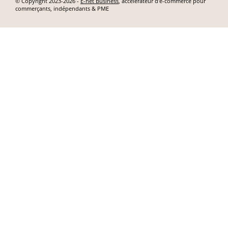
© Copyright 2023-2026 -
E-net Business
, accélérateur d'e-commerce pour
commerçants, indépendants & PME