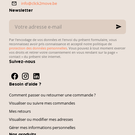
directe et
démarches
info@click2move.be
pratique.
administratives.
Newsletter
Votre
adresse
e-
mail
Par l'encodage de vos données et l'envoi du présent formulaire, vous
reconnaissez avoir pris connaissance et accepté notre politique de
protection des données personnelles
. Vous pouvez à tout moment exercer
vos droits et retirer votre consentement en vous rendant sur la page «
contact » du présent site internet.
Suivez-nous
Besoin d'aide ?
Comment passer ou retourner une commande ?
Visualiser ou suivre mes commandes
Mes retours
Visualiser ou modifier mes adresses
Gérer mes informations personnelles
Nos produits