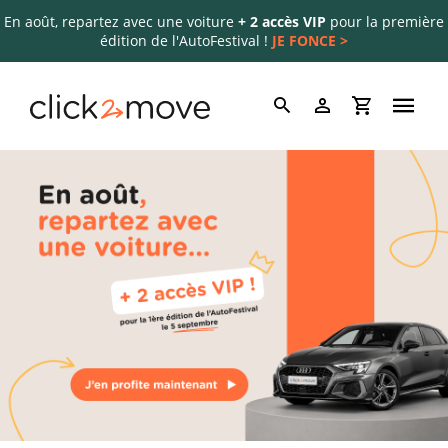
En août, repartez avec une voiture
+ 2 accès VIP
pour la première
édition de l'AutoFestival !
JE FONCE >