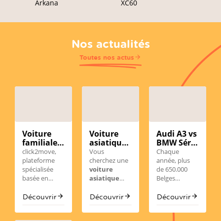
Arkana
XC60
Nos actualités
Toutes nos actus
Voiture
Voiture
Audi A3 vs
familiale
asiatique
BMW Série
d’occasion
d'occasion
1
click2move,
Vous
Chaque
en
en
d'occasion
plateforme
cherchez une
année, plus
Wallonie :
Belgique :
en
spécialisée
voiture
de 650.000
comment
notre
Belgique :
basée en
asiatique
Belges
choisir le
sélection
laquelle
Wallonie,
d’occasion
choisissent
bon
fiable
choisir en
simplifie votre
en Belgique
d'acheter une
Découvrir
Découvrir
Découvrir
modèle
(BYD,
2026 ?
recherche
? En 2026, les
voiture
avec
Hyundai,
d'une voiture
constructeurs
d'occasion, en