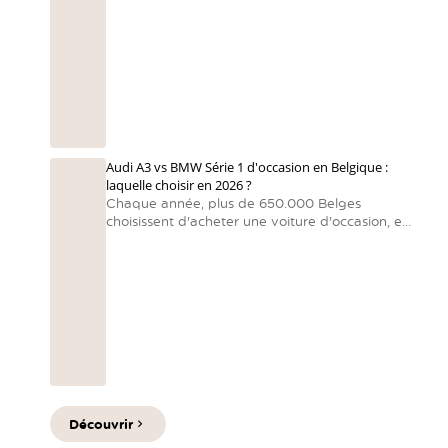
qualité-prix. Les voitures asiatiques sont souvent
orientées vers la fiabilité, la technologie et le
rapport qualité-prix
— exactement ce que
recherchent les automobilistes belges. Voici
notre sélection directe et pratique.
Audi A3 vs BMW Série 1 d'occasion en Belgique :
laquelle choisir en 2026 ?
Chaque année, plus de 650.000 Belges
choisissent d'acheter une voiture d'occasion, en
raison de la hausse des prix des voitures neuves
et des délais de livraison prolongés. Dans ce
marché très actif, deux modèles font sensation :
l'audi a3 et la BMW Série 1.
Découvrir