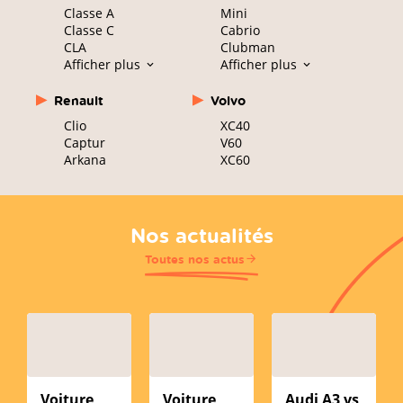
Classe A
Mini
Classe C
Cabrio
CLA
Clubman
Afficher plus
Afficher plus
Renault
Volvo
Clio
XC40
Captur
V60
Arkana
XC60
Nos actualités
Toutes nos actus
Voiture
Voiture
Audi A3 vs