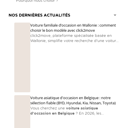
Pourquoi nous choisir ?
NOS DERNIÈRES ACTUALITÉS
Voiture familiale d’occasion en Wallonie : comment
choisir le bon modèle avec click2move
click2move, plateforme spécialisée basée en
Wallonie, simplifie votre recherche d'une voiture
familiale en centralisant des voitures d’occasion
reconditionnées et en accompagnant chaque
famille vers le bon choix.
Voiture asiatique d'occasion en Belgique : notre
sélection fiable (BYD, Hyundai, Kia, Nissan, Toyota)
Vous cherchez une
voiture asiatique
d’occasion en Belgique
? En 2026, les
constructeurs asiatiques dominent encore le
marché en matière de fiabilité et de rapport