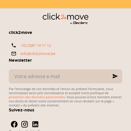
—
une voiture
exactement
d’occasion.
ce que
L’enjeu est
recherchent
simple :
les
concilier petit
automobilistes
budget,
click2move
belges. Voici
fiabilité du
notre
véhicule et
+32 (0)81 10 11 12
sélection
simplicité des
directe et
démarches
info@click2move.be
pratique.
administratives.
Newsletter
Votre
adresse
e-
mail
Par l'encodage de vos données et l'envoi du présent formulaire, vous
reconnaissez avoir pris connaissance et accepté notre politique de
protection des données personnelles
. Vous pouvez à tout moment exercer
vos droits et retirer votre consentement en vous rendant sur la page «
contact » du présent site internet.
Suivez-nous