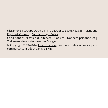
click2move |
Groupe Declerc
| N° d'entreprise : 0795.480.865 |
Mentions
légales & Contact
|
Conditions générales
Conditions d'utilisation du site web
|
Cookies
|
Données personnelles
|
Traitement de vos données par Google
© Copyright 2023-2026 -
E-net Business
, accélérateur d'e-commerce pour
commerçants, indépendants & PME