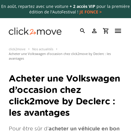
En août, repartez avec une voiture
+ 2 accès VIP
pour la première
édition de l'AutoFestival !
JE FONCE >
click2move
Nos actualités
Acheter une Volkswagen d’occasion chez click2move by Declerc : les
avantages
Acheter une Volkswagen
d’occasion chez
click2move by Declerc :
les avantages
acheter un véhicule en bon
Pour être sûr d’