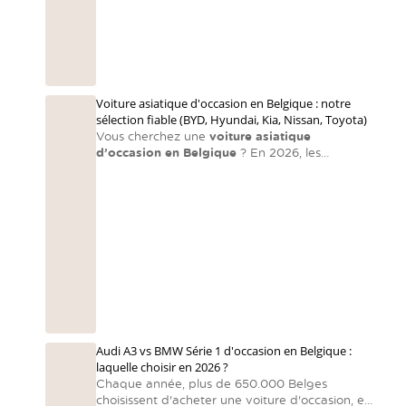
Voiture asiatique d'occasion en Belgique : notre
sélection fiable (BYD, Hyundai, Kia, Nissan, Toyota)
Vous cherchez une
voiture asiatique
d’occasion en Belgique
? En 2026, les
constructeurs asiatiques dominent encore le
marché en matière de fiabilité et de rapport
qualité-prix. Les voitures asiatiques sont souvent
orientées vers la fiabilité, la technologie et le
rapport qualité-prix
— exactement ce que
recherchent les automobilistes belges. Voici
notre sélection directe et pratique.
Audi A3 vs BMW Série 1 d'occasion en Belgique :
laquelle choisir en 2026 ?
Chaque année, plus de 650.000 Belges
choisissent d'acheter une voiture d'occasion, en