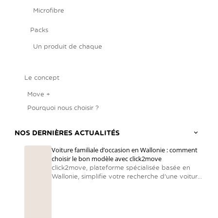
Microfibre
Packs
Un produit de chaque
Le concept
Move +
Pourquoi nous choisir ?
NOS DERNIÈRES ACTUALITÉS
Voiture familiale d’occasion en Wallonie : comment
choisir le bon modèle avec click2move
click2move, plateforme spécialisée basée en
Wallonie, simplifie votre recherche d'une voiture
familiale en centralisant des voitures d’occasion
reconditionnées et en accompagnant chaque
famille vers le bon choix.