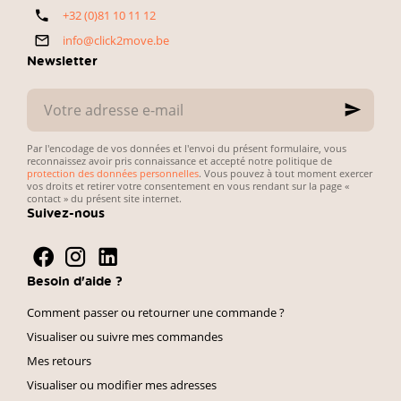
notre
véhicule et
+32 (0)81 10 11 12
sélection
simplicité des
directe et
démarches
info@click2move.be
pratique.
administratives.
Newsletter
Votre
adresse
e-
mail
Par l'encodage de vos données et l'envoi du présent formulaire, vous
reconnaissez avoir pris connaissance et accepté notre politique de
protection des données personnelles
. Vous pouvez à tout moment exercer
vos droits et retirer votre consentement en vous rendant sur la page «
contact » du présent site internet.
Suivez-nous
Besoin d'aide ?
Comment passer ou retourner une commande ?
Visualiser ou suivre mes commandes
Mes retours
Visualiser ou modifier mes adresses