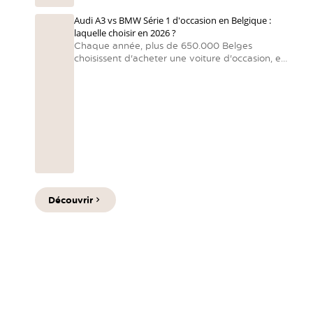
Audi A3 vs BMW Série 1 d'occasion en Belgique :
laquelle choisir en 2026 ?
Chaque année, plus de 650.000 Belges
choisissent d'acheter une voiture d'occasion, en
raison de la hausse des prix des voitures neuves
et des délais de livraison prolongés. Dans ce
marché très actif, deux modèles font sensation :
l'audi a3 et la BMW Série 1.
Découvrir