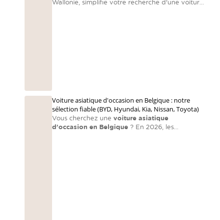
Wallonie, simplifie votre recherche d'une voiture
familiale en centralisant des voitures d’occasion
reconditionnées et en accompagnant chaque
famille vers le bon choix.
Voiture asiatique d'occasion en Belgique : notre
sélection fiable (BYD, Hyundai, Kia, Nissan, Toyota)
Vous cherchez une
voiture asiatique
d’occasion en Belgique
? En 2026, les
constructeurs asiatiques dominent encore le
marché en matière de fiabilité et de rapport
qualité-prix. Les voitures asiatiques sont souvent
orientées vers la fiabilité, la technologie et le
rapport qualité-prix
— exactement ce que
recherchent les automobilistes belges. Voici
notre sélection directe et pratique.