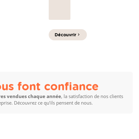
prolongés. Dans ce marché
très actif, deux modèles
font sensation : l'audi a3 et
la BMW Série 1.
Découvrir
ous font confiance
ures vendues chaque année
, la satisfaction de nos clients
eprise. Découvrez ce qu’ils pensent de nous.