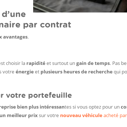
 d’une
naire par contrat
 avantages
.
’est choisir la
rapidité
et surtout un
gain de temps
. Pas b
is votre
énergie
et
plusieurs heures de recherche
qui po
 votre portefeuille
reprise bien plus intéressan
tes si vous optez pour un
co
’un meilleur prix
sur votre
nouveau véhicule
acheté par