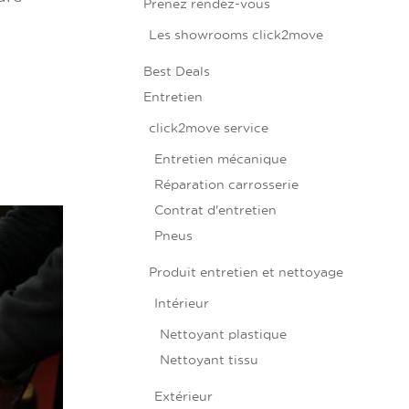
Prenez rendez-vous
Les showrooms click2move
Best Deals
Entretien
click2move service
Entretien mécanique
Réparation carrosserie
Contrat d'entretien
Pneus
Produit entretien et nettoyage
Intérieur
Nettoyant plastique
Nettoyant tissu
Extérieur