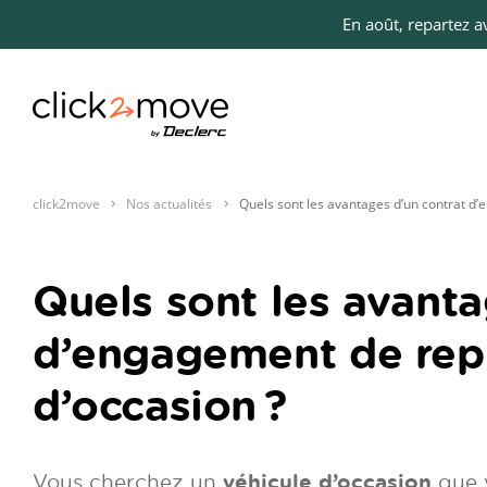
En août, repartez 
click2move
Nos actualités
Quels sont les avantages d’un contrat d’
Quels sont les avanta
d’engagement de repr
d’occasion ?
Vous cherchez un
véhicule d’occasion
que 