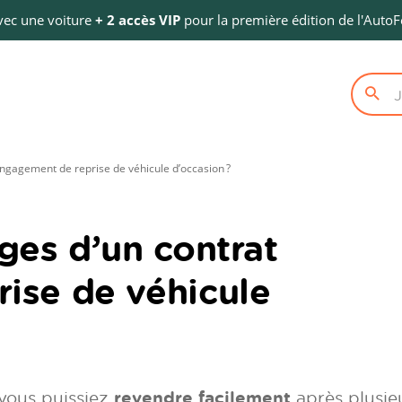
avec une voiture
+ 2 accès VIP
pour la première édition de l'AutoFe
engagement de reprise de véhicule d’occasion ?
ges d’un contrat
ise de véhicule
vous puissiez
revendre facilement
après plusie