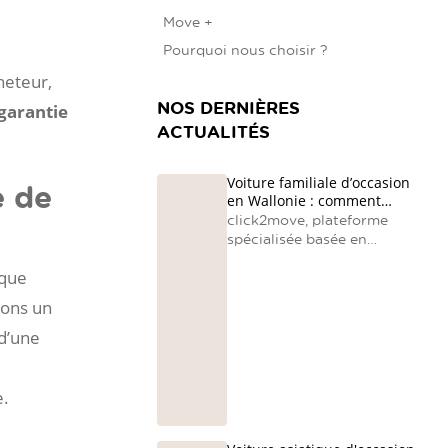
Move +
Pourquoi nous choisir ?
heteur,
NOS DERNIÈRES
garantie
ACTUALITÉS
Voiture familiale d’occasion
e de
en Wallonie : comment
choisir le bon modèle avec
click2move, plateforme
click2move
spécialisée basée en
Wallonie, simplifie votre
aque
recherche d'une voiture
familiale en centralisant
sons un
des voitures d’occasion
reconditionnées et en
d’une
accompagnant chaque
famille vers le bon choix.
e.