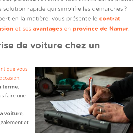
 solution rapide qui simplifie les démarches ?
pert en la matière, vous présente le
contrat
asion
et ses
avantages
en
province de Namur
.
se de voiture chez un
nt que vous
’occasion
.
on terme
,
us faire une
la voiture
,
également et