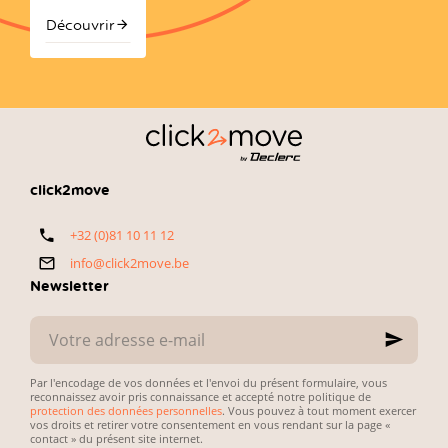
bien
orientées vers
modèles font
avec plus de
acheter
la fiabilité, la
sensation :
650.000
Découvrir
avec
technologie et
l'audi a3 et la
Belges
click2move
le
rapport
BMW Série 1.
achetant
qualité-prix
chaque année
—
une voiture
exactement
d’occasion.
ce que
L’enjeu est
recherchent
simple :
les
concilier petit
automobilistes
budget,
click2move
belges. Voici
fiabilité du
notre
véhicule et
+32 (0)81 10 11 12
sélection
simplicité des
directe et
démarches
info@click2move.be
pratique.
administratives.
Newsletter
Votre
adresse
e-
mail
Par l'encodage de vos données et l'envoi du présent formulaire, vous
reconnaissez avoir pris connaissance et accepté notre politique de
protection des données personnelles
. Vous pouvez à tout moment exercer
vos droits et retirer votre consentement en vous rendant sur la page «
contact » du présent site internet.