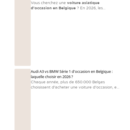
Vous cherchez une
voiture asiatique
d’occasion en Belgique
? En 2026, les
constructeurs asiatiques dominent encore le
marché en matière de fiabilité et de rapport
qualité-prix. Les voitures asiatiques sont souvent
orientées vers la fiabilité, la technologie et le
rapport qualité-prix
— exactement ce que
recherchent les automobilistes belges. Voici
notre sélection directe et pratique.
Audi A3 vs BMW Série 1 d'occasion en Belgique :
laquelle choisir en 2026 ?
Chaque année, plus de 650.000 Belges
choisissent d'acheter une voiture d'occasion, en
raison de la hausse des prix des voitures neuves
et des délais de livraison prolongés. Dans ce
marché très actif, deux modèles font sensation :
l'audi a3 et la BMW Série 1.