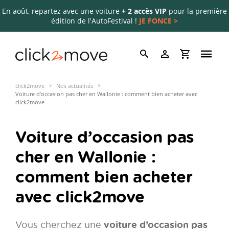
En août, repartez avec une voiture
+ 2 accès VIP
pour la première
édition de l'AutoFestival !
JE FONCE >
click2move
Nos actualités
Voiture d’occasion pas cher en Wallonie : comment bien acheter avec
click2move
Voiture d’occasion pas
cher en Wallonie :
comment bien acheter
avec click2move
voiture d’occasion pas
Vous cherchez une