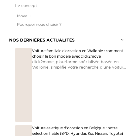
Le concept
Move +
Pourquoi nous choisir ?
NOS DERNIÈRES ACTUALITÉS
Voiture familiale d’occasion en Wallonie : comment
choisir le bon modèle avec click2move
click2move, plateforme spécialisée basée en
Wallonie, simplifie votre recherche d'une voiture
familiale en centralisant des voitures d’occasion
reconditionnées et en accompagnant chaque
famille vers le bon choix.
Voiture asiatique d'occasion en Belgique : notre
sélection fiable (BYD, Hyundai, Kia, Nissan, Toyota)