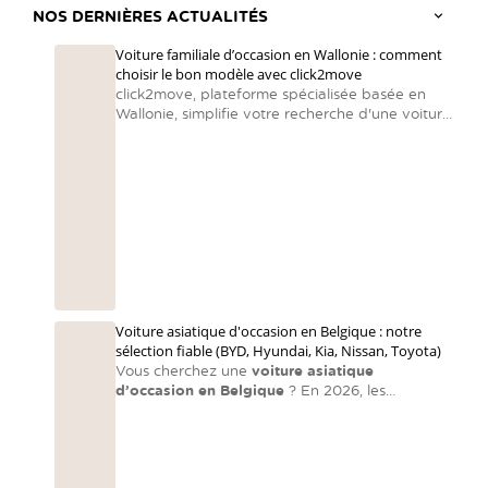
NOS DERNIÈRES ACTUALITÉS
Voiture familiale d’occasion en Wallonie : comment
choisir le bon modèle avec click2move
click2move, plateforme spécialisée basée en
Wallonie, simplifie votre recherche d'une voiture
familiale en centralisant des voitures d’occasion
reconditionnées et en accompagnant chaque
famille vers le bon choix.
Voiture asiatique d'occasion en Belgique : notre
sélection fiable (BYD, Hyundai, Kia, Nissan, Toyota)
Vous cherchez une
voiture asiatique
d’occasion en Belgique
? En 2026, les
constructeurs asiatiques dominent encore le
marché en matière de fiabilité et de rapport
qualité-prix. Les voitures asiatiques sont souvent
orientées vers la fiabilité, la technologie et le
— exactement ce que