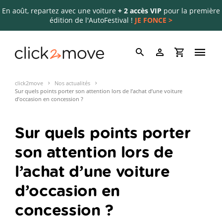
En août, repartez avec une voiture
+ 2 accès VIP
pour la première
édition de l'AutoFestival !
JE FONCE >
click2move
Nos actualités
Sur quels points porter son attention lors de l’achat d’une voiture
d’occasion en concession ?
Sur quels points porter
son attention lors de
l’achat d’une voiture
d’occasion en
concession ?