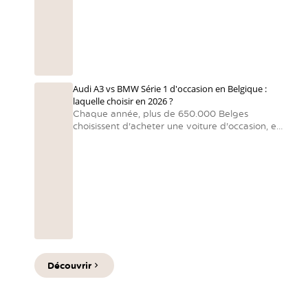
rapport qualité-prix
recherchent les automobilistes belges. Voici
notre sélection directe et pratique.
Audi A3 vs BMW Série 1 d'occasion en Belgique :
laquelle choisir en 2026 ?
Chaque année, plus de 650.000 Belges
choisissent d'acheter une voiture d'occasion, en
raison de la hausse des prix des voitures neuves
et des délais de livraison prolongés. Dans ce
marché très actif, deux modèles font sensation :
l'audi a3 et la BMW Série 1.
Découvrir