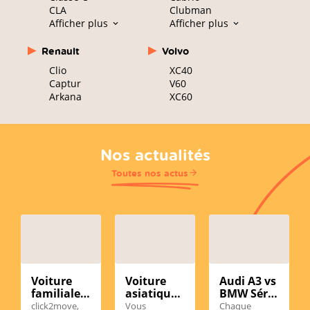
CLA
Clubman
Afficher plus
Afficher plus
Renault
Volvo
Clio
XC40
Captur
V60
Arkana
XC60
Nos actualités
Toutes nos actus
Voiture
Voiture
Audi A3 vs
familiale
asiatique
BMW Série
d’occasion
d'occasion
1
click2move,
Vous
Chaque