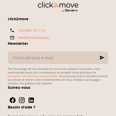
ce que
L’enjeu est
recherchent
simple :
les
concilier petit
automobilistes
budget,
click2move
belges. Voici
fiabilité du
notre
véhicule et
+32 (0)81 10 11 12
sélection
simplicité des
directe et
démarches
info@click2move.be
pratique.
administratives.
Newsletter
Votre
adresse
e-
mail
Par l'encodage de vos données et l'envoi du présent formulaire, vous
reconnaissez avoir pris connaissance et accepté notre politique de
protection des données personnelles
. Vous pouvez à tout moment exercer
vos droits et retirer votre consentement en vous rendant sur la page «
contact » du présent site internet.
Suivez-nous
Besoin d'aide ?