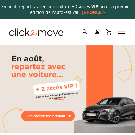
En août, repartez avec une voiture
+ 2 accès VIP
pour la première
édition de l'AutoFestival !
JE FONCE >