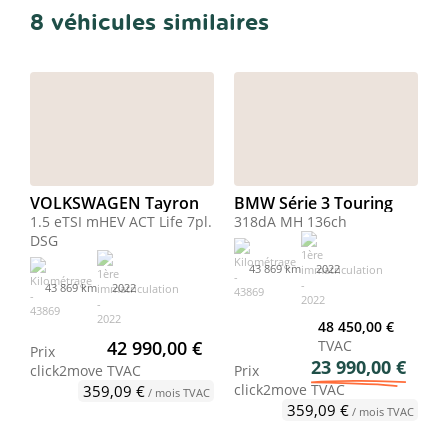
8 véhicules similaires
VOLKSWAGEN Tayron
BMW Série 3 Touring
1.5 eTSI mHEV ACT Life 7pl.
318dA MH 136ch
DSG
43 869 km
2022
43 869 km
2022
48 450,00 €
42 990,00 €
TVAC
Prix
23 990,00 €
click2move
TVAC
Prix
click2move
TVAC
359,09 €
/ mois TVAC
359,09 €
/ mois TVAC