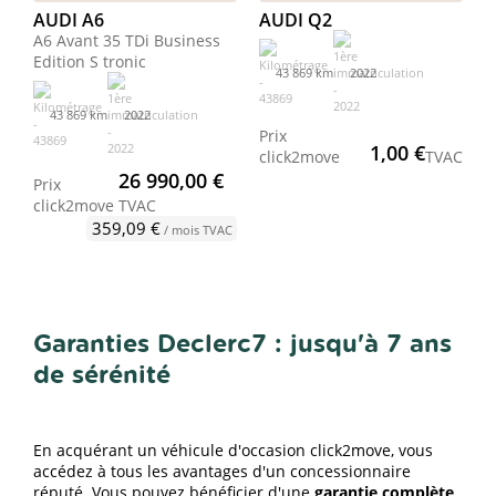
AUDI A6
AUDI Q2
A6 Avant 35 TDi Business
Edition S tronic
43 869 km
2022
43 869 km
2022
Prix
1,00 €
click2move
TVAC
26 990,00 €
Prix
click2move
TVAC
359,09 €
/ mois TVAC
Garanties Declerc7 : jusqu'à 7 ans
de sérénité
En acquérant un véhicule d'occasion click2move, vous
accédez à tous les avantages d'un concessionnaire
réputé. Vous pouvez bénéficier d'une
garantie complète