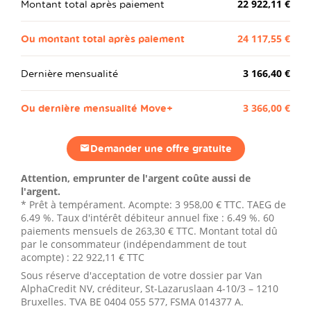
Montant total après paiement
22 922,11 €
Ou montant total après paiement
24 117,55 €
Dernière mensualité
3 166,40 €
Ou dernière mensualité Move+
3 366,00 €
Demander une offre gratuite
Attention, emprunter de l'argent coûte aussi de
l'argent.
* Prêt à tempérament. Acompte:
3 958,00 €
TTC. TAEG de
6.49 %. Taux d'intérêt débiteur annuel fixe : 6.49 %.
60
paiements mensuels de
263,30 €
TTC. Montant total dû
par le consommateur (indépendamment de tout
acompte) :
22 922,11 €
TTC
Sous réserve d'acceptation de votre dossier par Van
AlphaCredit NV, créditeur, St-Lazaruslaan 4-10/3 – 1210
Bruxelles. TVA BE 0404 055 577, FSMA 014377 A.