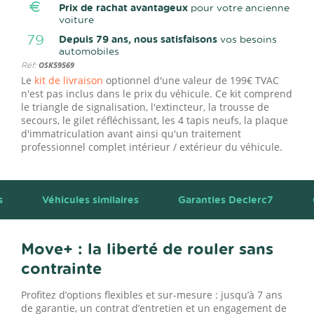
Prix de rachat avantageux
pour votre ancienne
voiture
79
Depuis 79 ans, nous satisfaisons
vos besoins
automobiles
Réf:
OSK59569
Le
kit de livraison
optionnel d'une valeur de 199€ TVAC
n'est pas inclus dans le prix du véhicule. Ce kit comprend
le triangle de signalisation, l'extincteur, la trousse de
secours, le gilet réfléchissant, les 4 tapis neufs, la plaque
d'immatriculation avant ainsi qu'un traitement
professionnel complet intérieur / extérieur du véhicule.
s
Véhicules similaires
Garanties Declerc7
Move+ : la liberté de rouler sans
contrainte
Profitez d’options flexibles et sur-mesure : jusqu’à 7 ans
de garantie, un contrat d’entretien et un engagement de