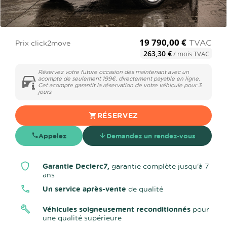
19 790,00 €
TVAC
Prix click2move
263,30 €
/ mois TVAC
Réservez votre future occasion dès maintenant avec un
acompte de seulement 199€, directement payable en ligne.
Cet acompte garantit la réservation de votre véhicule pour 3
jours.
RÉSERVEZ
Appelez
Demandez un rendez-vous
Garantie Declerc7,
garantie complète jusqu'à 7
ans
Un service après-vente
de qualité
Véhicules soigneusement reconditionnés
pour
une qualité supérieure