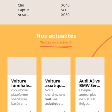
Clio
XC40
Captur
V60
Arkana
XC60
Nos actualités
Toutes nos actus
Voiture
Voiture
Audi A3 vs
familiale
asiatique
BMW Série
d’occasion
d'occasion
1
click2move,
Vous
Chaque
en
en
d'occasion
plateforme
cherchez une
année, plus
Wallonie :
Belgique :
en
spécialisée
voiture
de 650.000
comment
notre
Belgique :
basée en
asiatique
Belges
choisir le
sélection
laquelle
Wallonie,
d’occasion
choisissent