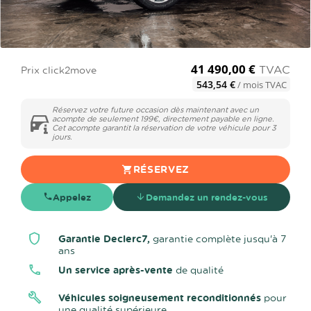
41 490,00 €
TVAC
Prix click2move
543,54 €
/ mois TVAC
Réservez votre future occasion dès maintenant avec un
acompte de seulement 199€, directement payable en ligne.
Cet acompte garantit la réservation de votre véhicule pour 3
jours.
RÉSERVEZ
Appelez
Demandez un rendez-vous
Garantie Declerc7,
garantie complète jusqu'à 7
ans
Un service après-vente
de qualité
Véhicules soigneusement reconditionnés
pour
une qualité supérieure