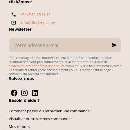
automobilistes
budget,
click2move
belges. Voici
fiabilité du
notre
véhicule et
+32 (0)81 10 11 12
sélection
simplicité des
directe et
démarches
info@click2move.be
pratique.
administratives.
Newsletter
Votre
adresse
e-
mail
Par l'encodage de vos données et l'envoi du présent formulaire, vous
reconnaissez avoir pris connaissance et accepté notre politique de
protection des données personnelles
. Vous pouvez à tout moment exercer
vos droits et retirer votre consentement en vous rendant sur la page «
contact » du présent site internet.
Suivez-nous
Besoin d'aide ?
Comment passer ou retourner une commande ?
Visualiser ou suivre mes commandes
Mes retours