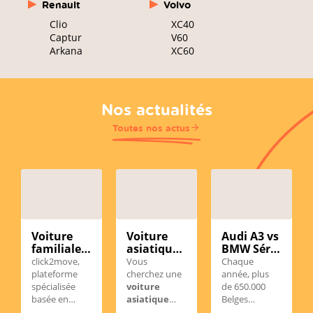
Renault
Volvo
Clio
XC40
Captur
V60
Arkana
XC60
Nos actualités
Toutes nos actus
Voiture
Voiture
Audi A3 vs
familiale
asiatique
BMW Série
d’occasion
d'occasion
1
click2move,
Vous
Chaque
en
en
d'occasion
plateforme
cherchez une
année, plus
Wallonie :
Belgique :
en
spécialisée
voiture
de 650.000
comment
notre
Belgique :
basée en
asiatique
Belges
choisir le
sélection
laquelle
Wallonie,
d’occasion
choisissent