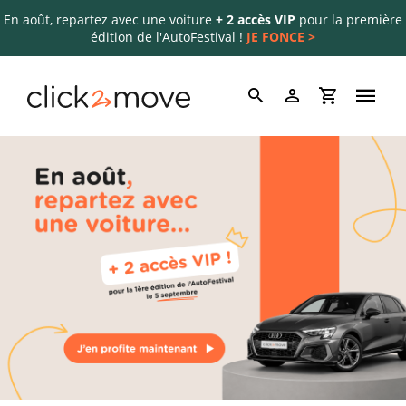
En août, repartez avec une voiture
+ 2 accès VIP
pour la première
édition de l'AutoFestival !
JE FONCE >