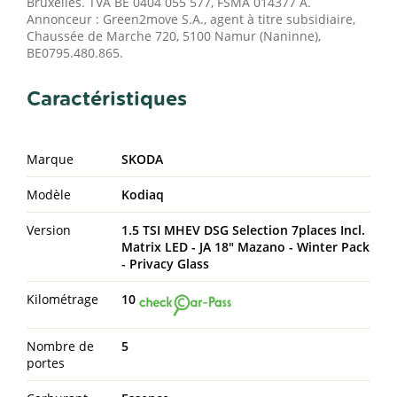
Bruxelles. TVA BE 0404 055 577, FSMA 014377 A.
Annonceur : Green2move S.A., agent à titre subsidiaire,
Chaussée de Marche 720, 5100 Namur (Naninne),
BE0795.480.865.
Caractéristiques
Marque
SKODA
Modèle
Kodiaq
Version
1.5 TSI MHEV DSG Selection 7places Incl.
Matrix LED - JA 18" Mazano - Winter Pack
- Privacy Glass
Kilométrage
10
Nombre de
5
portes