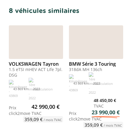
8 véhicules similaires
VOLKSWAGEN Tayron
BMW Série 3 Touring
1.5 eTSI mHEV ACT Life 7pl.
318dA MH 136ch
DSG
43 869 km
2022
43 869 km
2022
48 450,00 €
42 990,00 €
TVAC
Prix
23 990,00 €
click2move
TVAC
Prix
click2move
TVAC
359,09 €
/ mois TVAC
359,09 €
/ mois TVAC