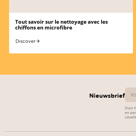
Tout savoir sur le nettoyage avec les
chiffons en microfibre
Discover
Voer
Nieuwsbrief
uw
e-
mail
Door h
en aa
in
uitoef