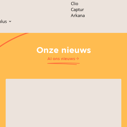
Clio
Captur
Arkana
plus
Onze nieuws
Al ons nieuws