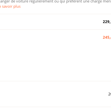
 changer de voiture régulièrement ou qui préfèrent une charge men
n savoir plus
229,
245,
2