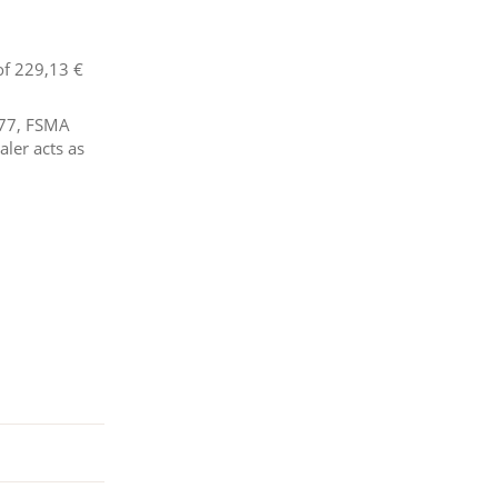
of
229,13 €
577, FSMA
ler acts as