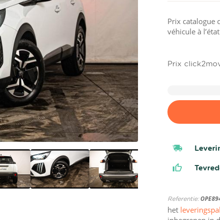
Prix catalogue 
véhicule à l’éta
Prix click2mo
Leveri
Tevre
Referentie:
OPE89
het
leveringspa
inbegrepen in d