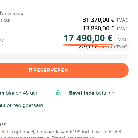
d’origine du
31 370,00 €
TVAC
t neuf
-13 880,00 €
TVAC
17 490,00 €
TVAC
ve
229,13 €
/ month TVAC
RESERVEREN
ng
binnen 48 uur
Beveiligde
betaling
den
of terugbetaald
477
kket
is optioneel, ter waarde van €199 incl. btw, en is niet
e prijs van het voertuig. Dit pakket omvat de