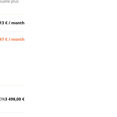
suelle plus
13 €
/ month
47 €
/ month
0
%
3 498,00 €