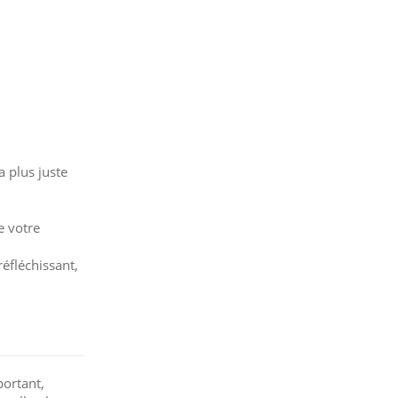
 plus juste
e votre
réfléchissant,
portant,