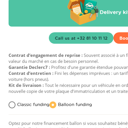
Delivery k
Call us at +32 81 10 11 12
Boo
Contrat d’engagement de reprise :
Souvent associé à un 
valeur du marché en cas de besoin personnel.
Garantie Declerc7 :
Profitez d’une garantie étendue pouvant 
Contrat d’entretien :
Fini les dépenses imprévues : un tarif
voiture (hors pneus).
Kit de livraison :
Tout le nécessaire pour un véhicule en ordre
nouvelle copie de votre plaque d’immatriculation et un trait
Classic funding
Balloon funding
Optez pour notre financement ballon si vous souhaitez bénéfi