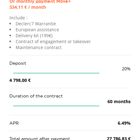
Or monthly payment
Move+
334,11 €
/ month
Include :
Declerc7 Warrantie
European assistance
Delivery kit (199€)
Contract of engagement or takeover
Maintenance contract
Deposit
20
%
4 798,00 €
Duration of the contract
60
months
APR
6.49
%
Total amount after payment
27 786,83 €