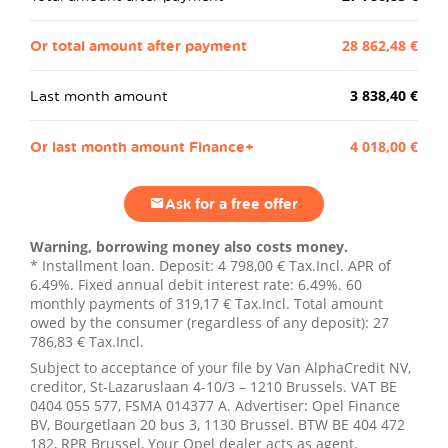
Or total amount after payment
28 862,48 €
Last month amount
3 838,40 €
Or last month amount Finance+
4 018,00 €
Ask for a free offer
Warning, borrowing money also costs money.
* Installment loan. Deposit:
4 798,00 €
Tax.Incl. APR of
6.49%. Fixed annual debit interest rate: 6.49%.
60
monthly payments of
319,17 €
Tax.Incl. Total amount
owed by the consumer (regardless of any deposit):
27
786,83 €
Tax.Incl.
Subject to acceptance of your file by Van AlphaCredit NV,
creditor, St-Lazaruslaan 4-10/3 – 1210 Brussels. VAT BE
0404 055 577, FSMA 014377 A. Advertiser: Opel Finance
BV, Bourgetlaan 20 bus 3, 1130 Brussel. BTW BE 404 472
182, RPR Brussel, Your Opel dealer acts as agent.