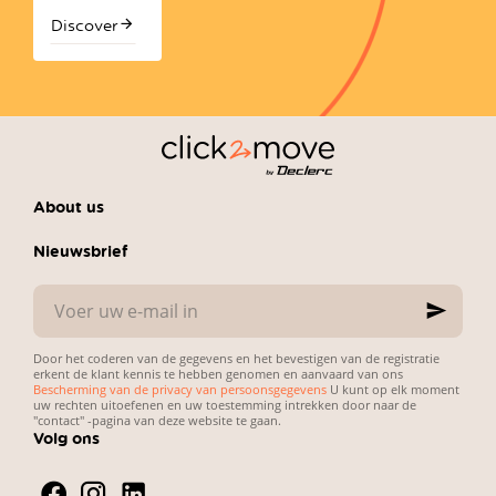
le
nettoyage
Discover
avec les
chiffons
en
microfibre
About us
Nieuwsbrief
Voer
uw
e-
mail
Door het coderen van de gegevens en het bevestigen van de registratie
in
erkent de klant kennis te hebben genomen en aanvaard van ons
Bescherming van de privacy van persoonsgegevens
U kunt op elk moment
uw rechten uitoefenen en uw toestemming intrekken door naar de
"contact" -pagina van deze website te gaan.
Volg ons