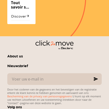
Tout
savoir sur
le
nettoyage
Discover
avec les
chiffons
en
microfibre
About us
Nieuwsbrief
Voer
uw
e-
mail
Door het coderen van de gegevens en het bevestigen van de registratie
in
erkent de klant kennis te hebben genomen en aanvaard van ons
Bescherming van de privacy van persoonsgegevens
U kunt op elk moment
uw rechten uitoefenen en uw toestemming intrekken door naar de
"contact" -pagina van deze website te gaan.
Volg ons