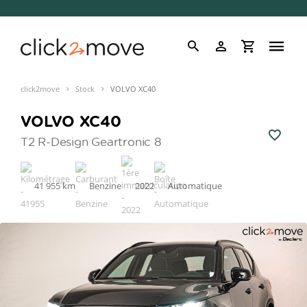
click2move
Stock
VOLVO XC40
VOLVO XC40
T2 R-Design Geartronic 8
41 955 km
Benzine
2022
Automatique