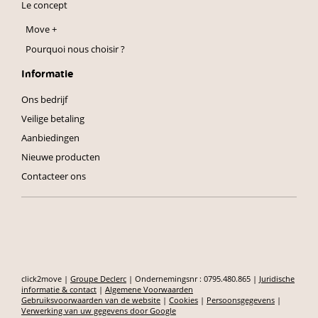
Le concept
Move +
Pourquoi nous choisir ?
Informatie
Ons bedrijf
Veilige betaling
Aanbiedingen
Nieuwe producten
Contacteer ons
click2move |
Groupe Declerc
| Ondernemingsnr : 0795.480.865 |
Juridische
informatie & contact
|
Algemene Voorwaarden
Gebruiksvoorwaarden van de website
|
Cookies
|
Persoonsgegevens
|
Verwerking van uw gegevens door Google