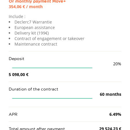
Or monthly payment
Move+
354,06 €
/ month
Include :
Declerc7 Warrantie
European assistance
Delivery kit (199€)
Contract of engagement or takeover
Maintenance contract
Deposit
20
%
5 098,00 €
Duration of the contract
60
months
APR
6.49
%
Total amount after payment
29 524,23 €