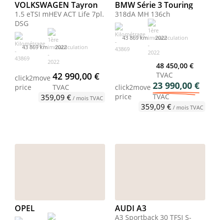
VOLKSWAGEN Tayron
BMW Série 3 Touring
1.5 eTSI mHEV ACT Life 7pl.
318dA MH 136ch
DSG
43 869 km
2022
43 869 km
2022
48 450,00 €
42 990,00 €
TVAC
click2move
23 990,00 €
price
TVAC
click2move
price
TVAC
359,09 €
/ mois TVAC
359,09 €
/ mois TVAC
OPEL
AUDI A3
A3 Sportback 30 TFSI S-