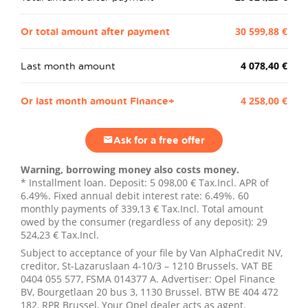
Or total amount after payment
30 599,88 €
Last month amount
4 078,40 €
Or last month amount Finance+
4 258,00 €
Ask for a free offer
Warning, borrowing money also costs money.
* Installment loan. Deposit:
5 098,00 €
Tax.Incl. APR of
6.49%. Fixed annual debit interest rate: 6.49%.
60
monthly payments of
339,13 €
Tax.Incl. Total amount
owed by the consumer (regardless of any deposit):
29
524,23 €
Tax.Incl.
Subject to acceptance of your file by Van AlphaCredit NV,
creditor, St-Lazaruslaan 4-10/3 – 1210 Brussels. VAT BE
0404 055 577, FSMA 014377 A. Advertiser: Opel Finance
BV, Bourgetlaan 20 bus 3, 1130 Brussel. BTW BE 404 472
182, RPR Brussel, Your Opel dealer acts as agent.