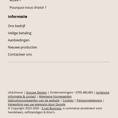
Pourquoi nous choisir ?
Informatie
Ons bedrijf
Veilige betaling
Aanbiedingen
Nieuwe producten
Contacteer ons
click2move |
Groupe Declerc
| Ondernemingsnr : 0795.480.865 |
Juridische
informatie & contact
|
Algemene Voorwaarden
Gebruiksvoorwaarden van de website
|
Cookies
|
Persoonsgegevens
|
Verwerking van uw gegevens door Google
© Copyright 2023-2026 -
E-net Business
, e-commerce accelerator voor
handelaars, zelfstandigen & Kmo's.