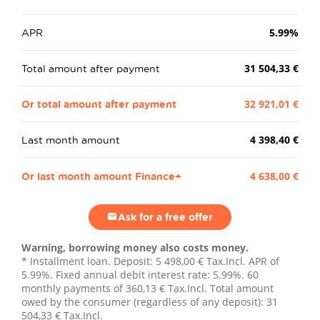
APR
5.99
%
Total amount after payment
31 504,33 €
Or total amount after payment
32 921,01 €
Last month amount
4 398,40 €
Or last month amount Finance+
4 638,00 €
Ask for a free offer
Warning, borrowing money also costs money.
* Installment loan. Deposit:
5 498,00 €
Tax.Incl. APR of
5.99%. Fixed annual debit interest rate: 5.99%.
60
monthly payments of
360,13 €
Tax.Incl. Total amount
owed by the consumer (regardless of any deposit):
31
504,33 €
Tax.Incl.