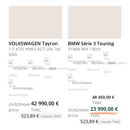
VOLKSWAGEN Tayron
BMW Série 3 Touring
1.5 eTSI mHEV ACT Life 7pl.
318dA MH 136ch
DSG
19 822 km
Benzine
2024
19 822 km
Benzine
2024
Automatique
Automatique
48 450,00 €
42 990,00 €
TVAC
click2move
23 990,00 €
price
TVAC
click2move
price
TVAC
523,89 €
/ month TVAC
523,89 €
/ month TVAC