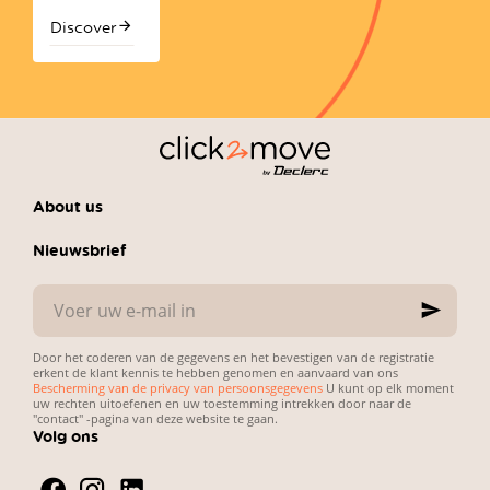
le
nettoyage
Discover
avec les
chiffons
en
microfibre
About us
Nieuwsbrief
Voer
uw
e-
mail
Door het coderen van de gegevens en het bevestigen van de registratie
in
erkent de klant kennis te hebben genomen en aanvaard van ons
Bescherming van de privacy van persoonsgegevens
U kunt op elk moment
uw rechten uitoefenen en uw toestemming intrekken door naar de
"contact" -pagina van deze website te gaan.
Volg ons