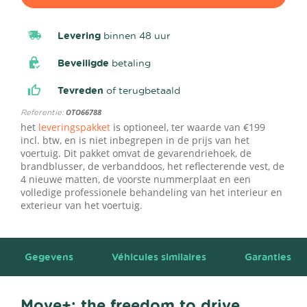
Levering
binnen 48 uur
Beveiligde
betaling
Tevreden
of terugbetaald
Referentie:
OTO66788
het
leveringspakket
is optioneel, ter waarde van €199
incl. btw, en is niet inbegrepen in de prijs van het
voertuig. Dit pakket omvat de gevarendriehoek, de
brandblusser, de verbanddoos, het reflecterende vest, de
4 nieuwe matten, de voorste nummerplaat en een
volledige professionele behandeling van het interieur en
exterieur van het voertuig.
Gegevens
Véhicules similaires
Garanties
Move+: the freedom to drive