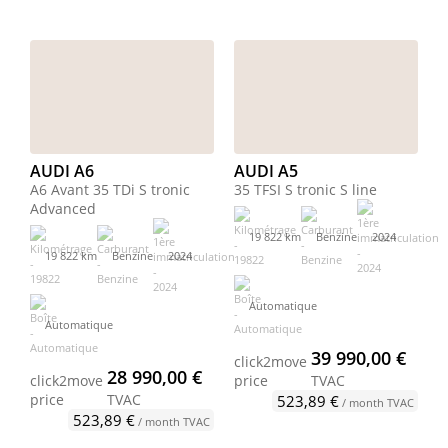
AUDI A6
AUDI A5
A6 Avant 35 TDi S tronic
35 TFSI S tronic S line
Advanced
19 822 km
Benzine
2024
19 822 km
Benzine
2024
Automatique
Automatique
39 990,00 €
click2move
28 990,00 €
click2move
price
TVAC
price
TVAC
523,89 €
/ month TVAC
523,89 €
/ month TVAC