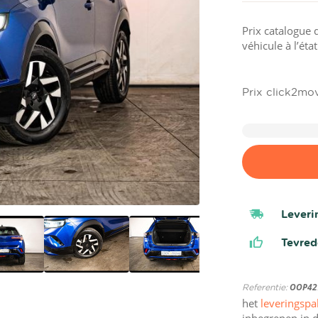
Prix catalogue 
véhicule à l’éta
Prix click2mo
Leveri
Tevre
Referentie:
OOP42
het
leveringspa
inbegrepen in d