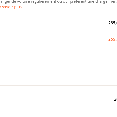
 changer de voiture régulièrement ou qui préfèrent une charge men
n savoir plus
235,
255,
2