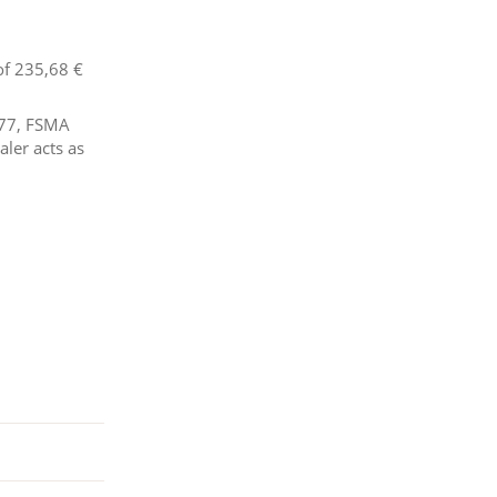
of
235,68 €
577, FSMA
ler acts as