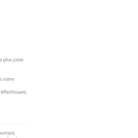
 plus juste
e votre
réfléchissant,
portant,