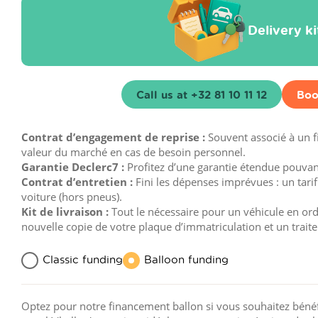
Delivery k
Call us at +32 81 10 11 12
Boo
Contrat d’engagement de reprise :
Souvent associé à un 
valeur du marché en cas de besoin personnel.
Garantie Declerc7 :
Profitez d’une garantie étendue pouvant 
Contrat d’entretien :
Fini les dépenses imprévues : un tarif
voiture (hors pneus).
Kit de livraison :
Tout le nécessaire pour un véhicule en ordre
nouvelle copie de votre plaque d’immatriculation et un trait
Classic funding
Balloon funding
Optez pour notre financement ballon si vous souhaitez bénéfi