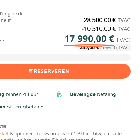
d’origine du
28 500,00 €
TVAC
t neuf
-10 510,00 €
TVAC
17 990,00 €
TVAC
ve
235,68 €
/ month TVAC
RESERVEREN
ng
binnen 48 uur
Beveiligde
betaling
den
of terugbetaald
759
kket
is optioneel, ter waarde van €199 incl. btw, en is niet
e prijs van het voertuig. Dit pakket omvat de