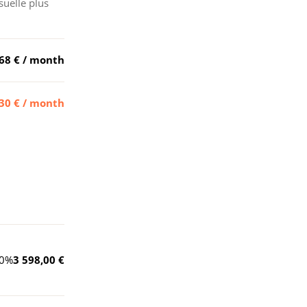
suelle plus
68 €
/ month
30 €
/ month
0
%
3 598,00 €