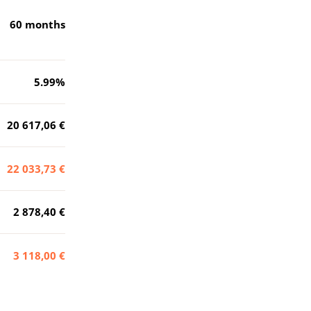
60
months
5.99
%
20 617,06 €
22 033,73 €
2 878,40 €
3 118,00 €