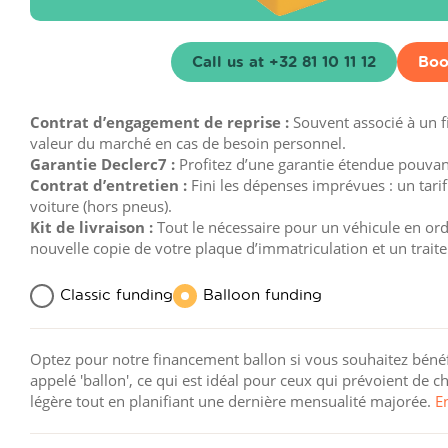
Call us at +32 81 10 11 12
Boo
Contrat d’engagement de reprise :
Souvent associé à un 
valeur du marché en cas de besoin personnel.
Garantie Declerc7 :
Profitez d’une garantie étendue pouvant 
Contrat d’entretien :
Fini les dépenses imprévues : un tarif
voiture (hors pneus).
Kit de livraison :
Tout le nécessaire pour un véhicule en ordre
nouvelle copie de votre plaque d’immatriculation et un trait
Classic funding
Balloon funding
Optez pour notre financement ballon si vous souhaitez bénéfi
appelé 'ballon', ce qui est idéal pour ceux qui prévoient de
légère tout en planifiant une dernière mensualité majorée.
E