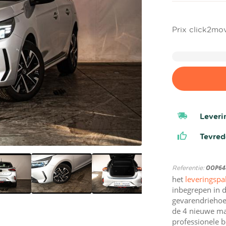
Prix click2mo
Leveri
Tevre
Referentie:
OOP64
het
leveringspa
inbegrepen in d
gevarendriehoek
de 4 nieuwe ma
professionele b