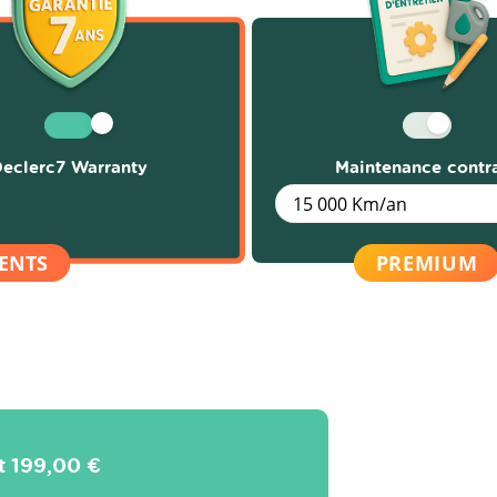
eclerc7 Warranty
Maintenance contr
it
199,00 €