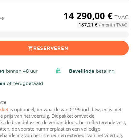
14 290,00 €
TVAC
ve
187,21 €
/ month TVAC
RESERVEREN
ng
binnen 48 uur
Beveiligde
betaling
den
of terugbetaald
416
kket
is optioneel, ter waarde van €199 incl. btw, en is niet
e prijs van het voertuig. Dit pakket omvat de
, de brandblusser, de verbanddoos, het reflecterende vest,
tten, de voorste nummerplaat en een volledige
ehandeling van het interieur en exterieur van het voertuig.