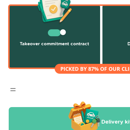
Takeover commitment contract
D
Delivery k