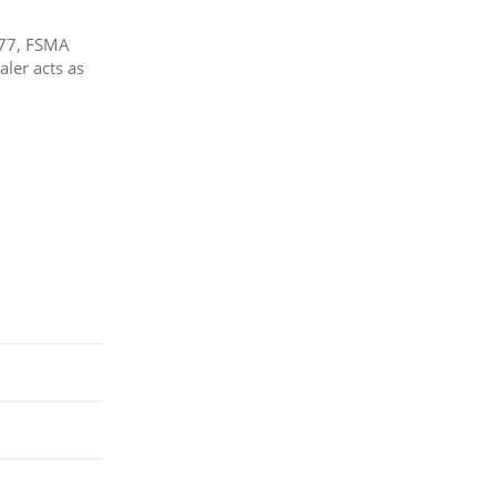
577, FSMA
ler acts as