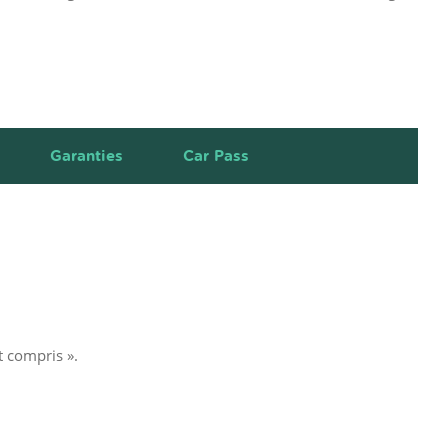
Garanties
Car Pass
t compris ».