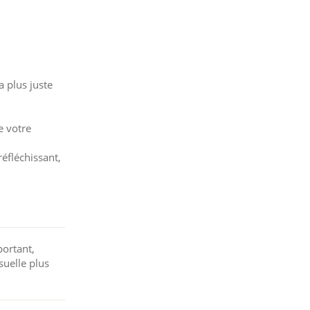
 plus juste
e votre
réfléchissant,
portant,
suelle plus