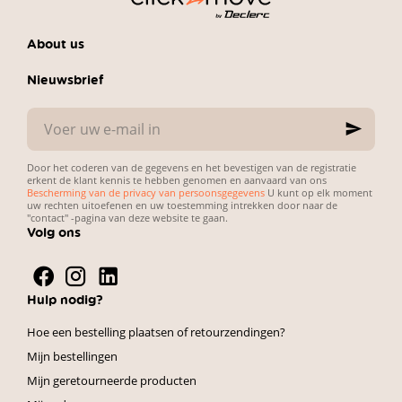
About us
Nieuwsbrief
Voer
uw
e-
mail
Door het coderen van de gegevens en het bevestigen van de registratie
in
erkent de klant kennis te hebben genomen en aanvaard van ons
Bescherming van de privacy van persoonsgegevens
U kunt op elk moment
uw rechten uitoefenen en uw toestemming intrekken door naar de
"contact" -pagina van deze website te gaan.
Volg ons
Hulp nodig?
Hoe een bestelling plaatsen of retourzendingen?
Mijn bestellingen
Mijn geretourneerde producten