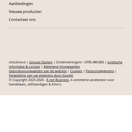
Aanbiedingen
Nieuwe producten
Contacteer ons
click2move |
Groupe Declerc
| Ondernemingsnr : 0795.480.865 |
Juridische
informatie & contact
|
Algemene Voorwaarden
Gebruiksvoorwaarden van de website
|
Cookies
|
Persoonsgegevens
|
Verwerking van uw gegevens door Google
© Copyright 2023-2026 -
E-net Business
, e-commerce accelerator voor
handelaars, zelfstandigen & Kmo's.