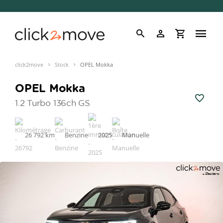
click2move
Stock
OPEL Mokka
OPEL Mokka
1.2 Turbo 136ch GS
26 792 km
Benzine
2025
Manuelle