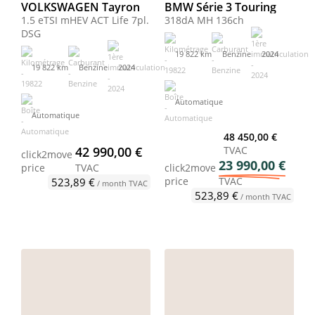
VOLKSWAGEN Tayron
BMW Série 3 Touring
1.5 eTSI mHEV ACT Life 7pl.
318dA MH 136ch
DSG
19 822 km
Benzine
2024
19 822 km
Benzine
2024
Automatique
Automatique
48 450,00 €
42 990,00 €
TVAC
click2move
23 990,00 €
price
TVAC
click2move
price
TVAC
523,89 €
/ month TVAC
523,89 €
/ month TVAC