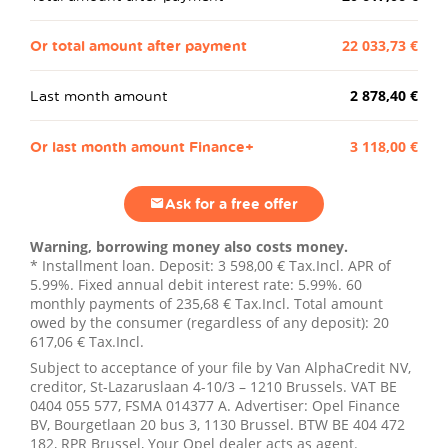
Or total amount after payment
22 033,73 €
Last month amount
2 878,40 €
Or last month amount Finance+
3 118,00 €
Ask for a free offer
Warning, borrowing money also costs money.
* Installment loan. Deposit:
3 598,00 €
Tax.Incl. APR of
5.99%. Fixed annual debit interest rate: 5.99%.
60
monthly payments of
235,68 €
Tax.Incl. Total amount
owed by the consumer (regardless of any deposit):
20
617,06 €
Tax.Incl.
Subject to acceptance of your file by Van AlphaCredit NV,
creditor, St-Lazaruslaan 4-10/3 – 1210 Brussels. VAT BE
0404 055 577, FSMA 014377 A. Advertiser: Opel Finance
BV, Bourgetlaan 20 bus 3, 1130 Brussel. BTW BE 404 472
182, RPR Brussel, Your Opel dealer acts as agent.