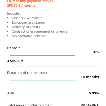
Or monthly payment
Move+
255,30 €
/ month
Include :
Declerc7 Warrantie
European assistance
Delivery kit (199€)
Contract of engagement or takeover
Maintenance contract
Deposit
20
%
3 598,00 €
Duration of the contract
60
months
APR
5.99
%
Total amount after payment
20 617,06 €