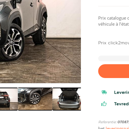
Prix catalogue 
véhicule à l’éta
Prix click2mo
Leveri
Tevre
Referentie:
OTO87
het
leveringspa