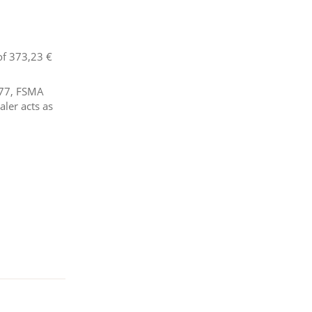
of
373,23 €
577, FSMA
ler acts as