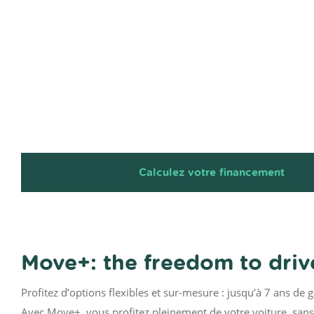
Calculez votre financement
Move+: the freedom to drive
Profitez d’options flexibles et sur-mesure : jusqu’à 7 ans de 
Avec Move+, vous profitez pleinement de votre voiture, sans 