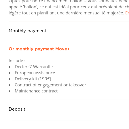
Optez pour notre financement ballon si vous souhaitez bénéfi
appelé 'ballon', ce qui est idéal pour ceux qui prévoient de
légère tout en planifiant une dernière mensualité majorée.
E
Monthly payment
Or monthly payment
Move+
Include :
Declerc7 Warrantie
European assistance
Delivery kit (199€)
Contract of engagement or takeover
Maintenance contract
Deposit