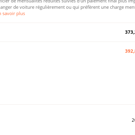
cier de mensualités réduites suivies d'un paiement final plus im
 changer de voiture régulièrement ou qui préfèrent une charge men
n savoir plus
373,
392,
2