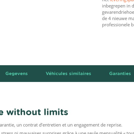
inbegrepen in d
gevarendriehoek
de 4 nieuwe ma
professionele b
Gegevens
Véhicules similaires
Garanties
 without limits
garantie, un contrat d’entretien et un engagement de reprise.
stress ni mauvaises surprises grâce à une seule mensualité « tou