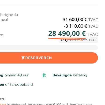
d’origine du
31 600,00 €
TVAC
t neuf
-3 110,00 €
TVAC
28 490,00 €
TVAC
ve
373,23 €
/ month TVAC
RESERVEREN
ng
binnen 48 uur
Beveiligde
betaling
den
of terugbetaald
529
kket
is optioneel, ter waarde van €199 incl. btw, en is niet