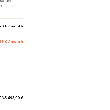
portant,
suelle plus
23 €
/ month
85 €
/ month
0
%
5 698,00 €