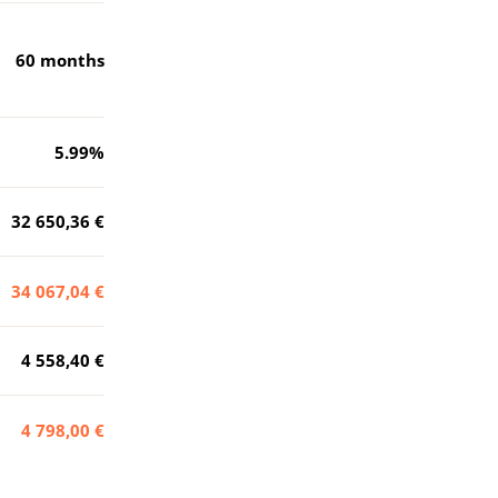
60
months
5.99
%
32 650,36 €
34 067,04 €
4 558,40 €
4 798,00 €