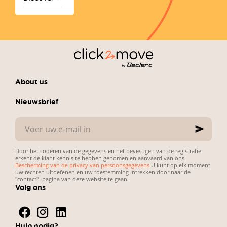
avec les
chiffons
en
microfibre
About us
Nieuwsbrief
Voer
uw
e-
mail
Door het coderen van de gegevens en het bevestigen van de registratie
in
erkent de klant kennis te hebben genomen en aanvaard van ons
Bescherming van de privacy van persoonsgegevens
U kunt op elk moment
uw rechten uitoefenen en uw toestemming intrekken door naar de
"contact" -pagina van deze website te gaan.
Volg ons
Hulp nodig?