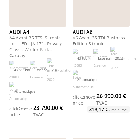
AUDI A4
AUDI A6
A4 Avant 35 TFSI S tronic
A6 Avant 35 TDi Business
Incl. LED - JA 17" - Privacy
Edition S tronic
Glass - Winter Pack -
Carplay
43 883 km
Essence
2022
43 883 km
Essence
2022
Automatique
Automatique
26 990,00 €
click2move
price
TVAC
23 790,00 €
click2move
319,17 €
/ mois TVAC
price
TVAC