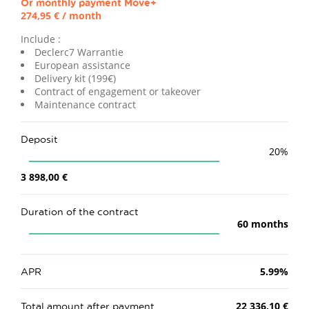
Or monthly payment
Move+
274,95 €
/ month
Include :
Declerc7 Warrantie
European assistance
Delivery kit (199€)
Contract of engagement or takeover
Maintenance contract
Deposit
20
%
3 898,00 €
Duration of the contract
60
months
APR
5.99
%
Total amount after payment
22 336,10 €