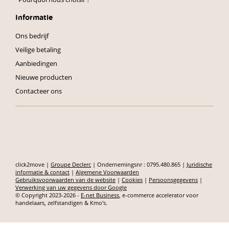
Informatie
Ons bedrijf
Veilige betaling
Aanbiedingen
Nieuwe producten
Contacteer ons
click2move |
Groupe Declerc
| Ondernemingsnr : 0795.480.865 |
Juridische
informatie & contact
|
Algemene Voorwaarden
Gebruiksvoorwaarden van de website
|
Cookies
|
Persoonsgegevens
|
Verwerking van uw gegevens door Google
© Copyright 2023-2026 -
E-net Business
, e-commerce accelerator voor
handelaars, zelfstandigen & Kmo's.