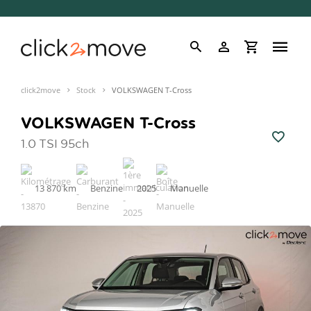
click2move
Stock
VOLKSWAGEN T-Cross
VOLKSWAGEN T-Cross
1.0 TSI 95ch
13 870 km
Benzine
2025
Manuelle