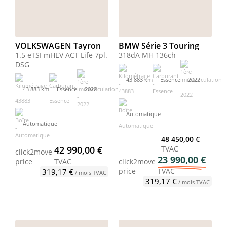
VOLKSWAGEN Tayron
BMW Série 3 Touring
1.5 eTSI mHEV ACT Life 7pl.
318dA MH 136ch
DSG
43 883 km
Essence
2022
43 883 km
Essence
2022
Automatique
Automatique
48 450,00 €
42 990,00 €
TVAC
click2move
23 990,00 €
price
TVAC
click2move
price
TVAC
319,17 €
/ mois TVAC
319,17 €
/ mois TVAC