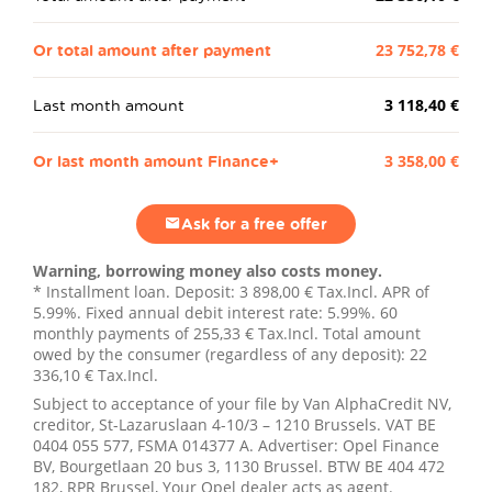
Or total amount after payment
23 752,78 €
Last month amount
3 118,40 €
Or last month amount Finance+
3 358,00 €
Ask for a free offer
Warning, borrowing money also costs money.
* Installment loan. Deposit:
3 898,00 €
Tax.Incl. APR of
5.99%. Fixed annual debit interest rate: 5.99%.
60
monthly payments of
255,33 €
Tax.Incl. Total amount
owed by the consumer (regardless of any deposit):
22
336,10 €
Tax.Incl.
Subject to acceptance of your file by Van AlphaCredit NV,
creditor, St-Lazaruslaan 4-10/3 – 1210 Brussels. VAT BE
0404 055 577, FSMA 014377 A. Advertiser: Opel Finance
BV, Bourgetlaan 20 bus 3, 1130 Brussel. BTW BE 404 472
182, RPR Brussel, Your Opel dealer acts as agent.