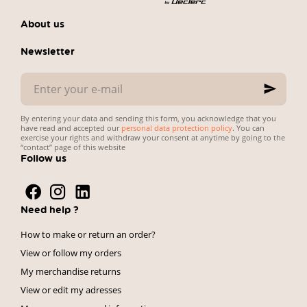
About us
Newsletter
Enter
your
e-
mail
By entering your data and sending this form, you acknowledge that you
have read and accepted our
personal data protection policy
. You can
exercise your rights and withdraw your consent at anytime by going to the
“contact” page of this website
Follow us
Need help ?
How to make or return an order?
View or follow my orders
My merchandise returns
View or edit my adresses