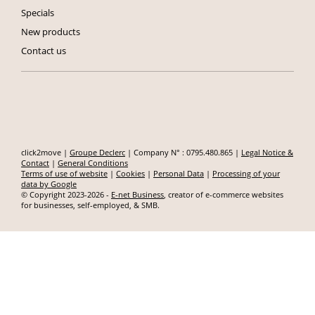
Specials
New products
Contact us
click2move |
Groupe Declerc
| Company N° : 0795.480.865 |
Legal Notice &
Contact
|
General Conditions
Terms of use of website
|
Cookies
|
Personal Data
|
Processing of your
data by Google
© Copyright 2023-2026 -
E-net Business
, creator of e-commerce websites
for businesses, self-employed, & SMB.