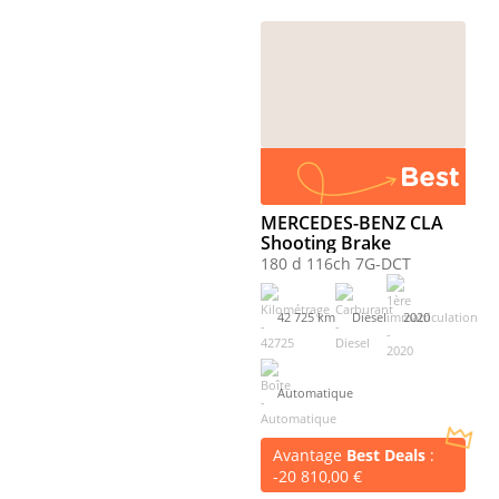
MERCEDES-BENZ CLA
Shooting Brake
180 d 116ch 7G-DCT
42 725 km
Diesel
2020
Automatique
Avantage
Best Deals
:
-20 810,00 €