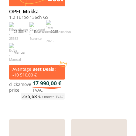
OPEL Mokka
1.2 Turbo 136ch GS
25 383 km
Essence
2025
Manual
Avantage
Best Deals
:
-10 510,00 €
17 990,00 €
click2move
price
TVAC
235,68 €
/ month TVAC