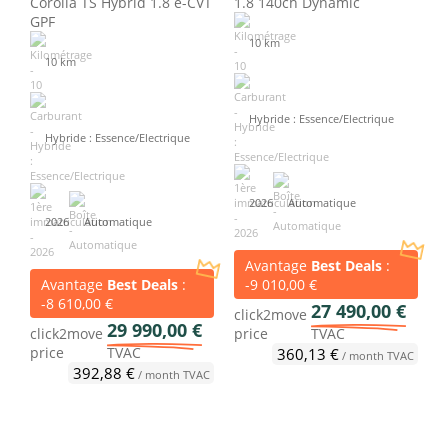
Corolla TS Hybrid 1.8 e-CVT
1.8 140ch Dynamic
GPF
10 km
10 km
Hybride : Essence/Electrique
Hybride : Essence/Electrique
2026
Automatique
2026
Automatique
Avantage
Best Deals
:
Avantage
Best Deals
:
-9 010,00 €
-8 610,00 €
27 490,00 €
click2move
29 990,00 €
click2move
price
TVAC
price
TVAC
360,13 €
/ month TVAC
392,88 €
/ month TVAC