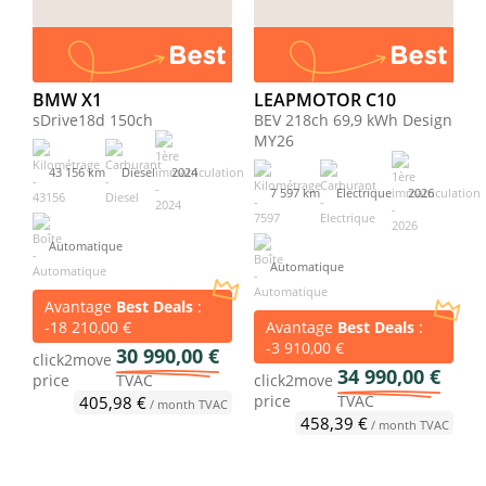
BMW X1
LEAPMOTOR C10
sDrive18d 150ch
BEV 218ch 69,9 kWh Design
MY26
43 156 km
Diesel
2024
7 597 km
Electrique
2026
Automatique
Automatique
Avantage
Best Deals
:
-18 210,00 €
Avantage
Best Deals
:
-3 910,00 €
30 990,00 €
click2move
34 990,00 €
price
TVAC
click2move
price
TVAC
405,98 €
/ month TVAC
458,39 €
/ month TVAC