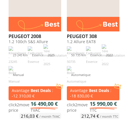
PEUGEOT 2008
PEUGEOT 308
1.2 100ch S&S Allure
1.2 Allure EAT8
23 245 km
Essence
2025
50 735 km
Essence
2022
Manual
Automatique
Avantage
Best Deals
:
Avantage
Best Deals
:
-12 310,00 €
-18 830,00 €
16 490,00 €
15 990,00 €
click2move
click2move
price
TVAC
price
TTC
216,03 €
212,74 €
/ month TVAC
/ month TTC