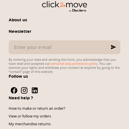
About us
Newsletter
Enter
your
e-
mail
By entering your data and sending this form, you acknowledge that you
have read and accepted our
personal data protection policy
. You can
exercise your rights and withdraw your consent at anytime by going to the
“contact” page of this website
Follow us
Need help ?
How to make or return an order?
View or follow my orders
My merchandise returns