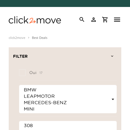
click2move
Best Deals
FILTER
Oui
17