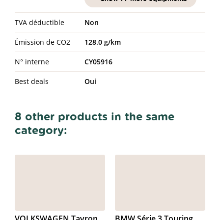
TVA déductible
Non
Émission de CO2
128.0 g/km
N° interne
CY05916
Best deals
Oui
8 other products in the same
category:
VOLKSWAGEN Tayron
BMW Série 3 Touring