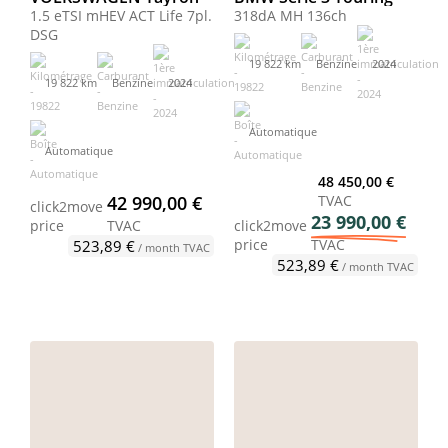
1.5 eTSI mHEV ACT Life 7pl.
318dA MH 136ch
DSG
19 822 km
Benzine
2024
19 822 km
Benzine
2024
Automatique
Automatique
48 450,00 €
42 990,00 €
TVAC
click2move
23 990,00 €
price
TVAC
click2move
price
TVAC
523,89 €
/ month TVAC
523,89 €
/ month TVAC