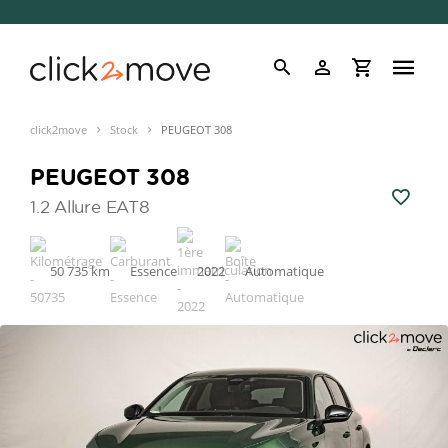
click2move
Stock
PEUGEOT 308
PEUGEOT 308
1.2 Allure EAT8
50 735 km
Essence
2022
Automatique