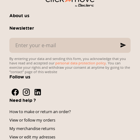
About us
Newsletter
Enter
your
e-
mail
By entering your data and sending this form, you acknowledge that you
have read and accepted our
personal data protection policy
. You can
exercise your rights and withdraw your consent at anytime by going to the
“contact” page of this website
Follow us
Need help ?
How to make or return an order?
View or follow my orders
My merchandise returns
View or edit my adresses