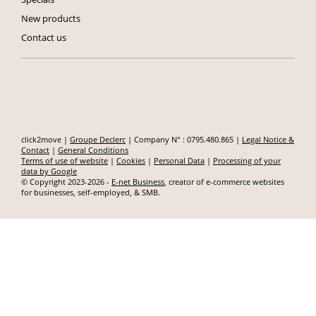
New products
Contact us
click2move |
Groupe Declerc
| Company N° : 0795.480.865 |
Legal Notice &
Contact
|
General Conditions
Terms of use of website
|
Cookies
|
Personal Data
|
Processing of your
data by Google
© Copyright 2023-2026 -
E-net Business
, creator of e-commerce websites
for businesses, self-employed, & SMB.