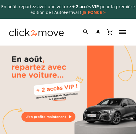
En août, repartez avec une voiture
+ 2 accès VIP
pour la première
édition de l'AutoFestival !
JE FONCE >