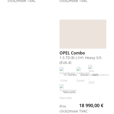
click2move
TVAC
click2move
TVAC
OPEL Combo
1.5 TD BI L1H1 Heavy S/S
(EU6.4)
13 164 km
Diesel
2025
Manuelle
18 990,00 €
Prix
click2move
TVAC