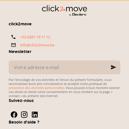
exactement
d’occasion.
ce que
L’enjeu est
recherchent
simple :
les
concilier petit
automobilistes
budget,
click2move
belges. Voici
fiabilité du
notre
véhicule et
+32 (0)81 10 11 12
sélection
simplicité des
directe et
démarches
info@click2move.be
pratique.
administratives.
Newsletter
Votre
adresse
e-
mail
Par l'encodage de vos données et l'envoi du présent formulaire, vous
reconnaissez avoir pris connaissance et accepté notre politique de
protection des données personnelles
. Vous pouvez à tout moment exercer
vos droits et retirer votre consentement en vous rendant sur la page «
contact » du présent site internet.
Suivez-nous
Besoin d'aide ?