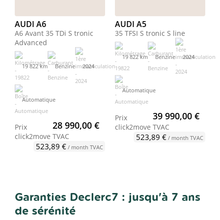
AUDI A6
AUDI A5
A6 Avant 35 TDi S tronic
35 TFSI S tronic S line
Advanced
19 822 km
Benzine
2024
19 822 km
Benzine
2024
Automatique
Automatique
39 990,00 €
Prix
28 990,00 €
Prix
click2move
TVAC
click2move
TVAC
523,89 €
/ month TVAC
523,89 €
/ month TVAC
Garanties Declerc7 : jusqu'à 7 ans
de sérénité