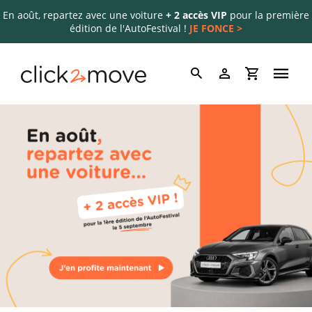
En août, repartez avec une voiture
+ 2 accès VIP
pour la première
édition de l'AutoFestival !
JE FONCE >