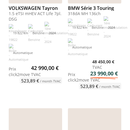
VOLKSWAGEN Tayron
BMW Série 3 Touring
1.5 eTSI mHEV ACT Life 7pl.
318dA MH 136ch
DSG
19 822 km
Benzine
2024
19 822 km
Benzine
2024
Automatique
Automatique
48 450,00 €
42 990,00 €
TVAC
Prix
23 990,00 €
click2move
TVAC
Prix
click2move
TVAC
523,89 €
/ month TVAC
523,89 €
/ month TVAC