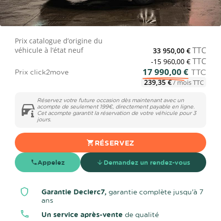
Prix catalogue d’origine du
TTC
véhicule à l’état neuf
33 950,00 €
TTC
-15 960,00 €
17 990,00 €
TTC
Prix click2move
239,35 €
/ mois TTC
Réservez votre future occasion dès maintenant avec un
acompte de seulement 199€, directement payable en ligne.
Cet acompte garantit la réservation de votre véhicule pour 3
jours.
RÉSERVEZ
Appelez
Demandez un rendez-vous
Garantie Declerc7,
garantie complète jusqu'à 7
ans
Un service après-vente
de qualité