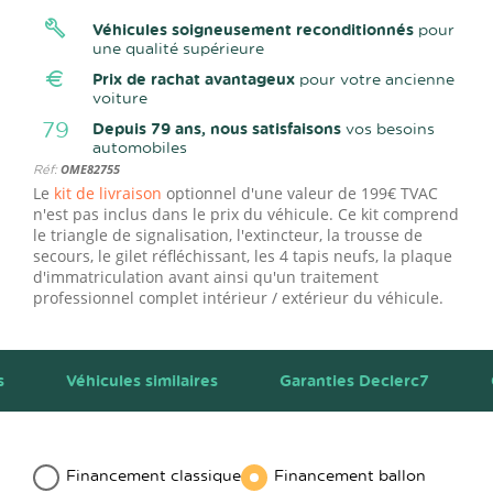
Véhicules soigneusement reconditionnés
pour
une qualité supérieure
Prix de rachat avantageux
pour votre ancienne
voiture
79
Depuis 79 ans, nous satisfaisons
vos besoins
automobiles
Réf:
OME82755
Le
kit de livraison
optionnel d'une valeur de 199€ TVAC
n'est pas inclus dans le prix du véhicule. Ce kit comprend
le triangle de signalisation, l'extincteur, la trousse de
secours, le gilet réfléchissant, les 4 tapis neufs, la plaque
d'immatriculation avant ainsi qu'un traitement
professionnel complet intérieur / extérieur du véhicule.
s
Véhicules similaires
Garanties Declerc7
Financement classique
Financement ballon