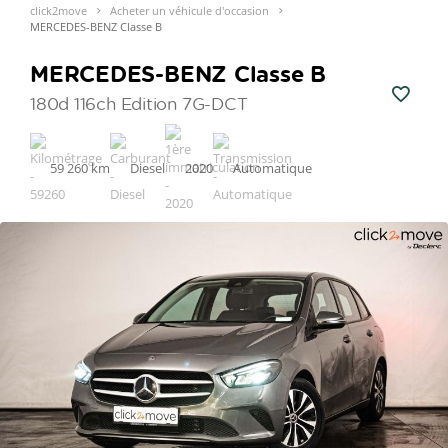
click2move
Acheter un véhicule d'occasion
MERCEDES-BENZ Classe B
MERCEDES-BENZ Classe B
180d 116ch Edition 7G-DCT
59 260 km
Diesel
2020
Automatique