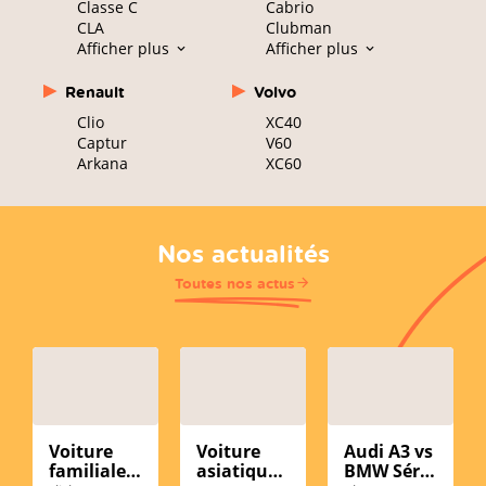
Classe C
Cabrio
CLA
Clubman
Afficher plus
Afficher plus
Renault
Volvo
Clio
XC40
Captur
V60
Arkana
XC60
Nos actualités
Toutes nos actus
Voiture
Voiture
Audi A3 vs
familiale
asiatique
BMW Série