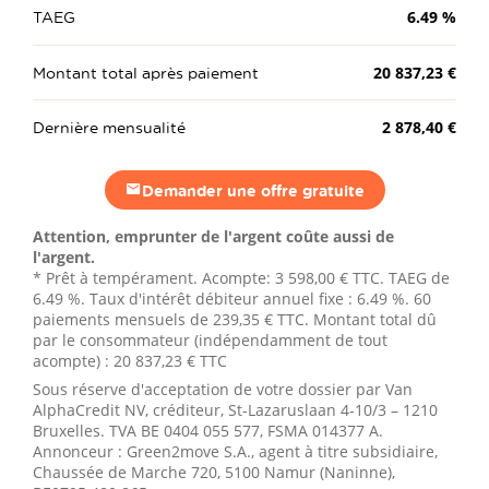
TAEG
6.49
%
Montant total après paiement
20 837,23 €
Dernière mensualité
2 878,40 €
Demander une offre gratuite
Attention, emprunter de l'argent coûte aussi de
l'argent.
* Prêt à tempérament. Acompte:
3 598,00 €
TTC. TAEG de
6.49 %. Taux d'intérêt débiteur annuel fixe : 6.49 %.
60
paiements mensuels de
239,35 €
TTC. Montant total dû
par le consommateur (indépendamment de tout
acompte) :
20 837,23 €
TTC
Sous réserve d'acceptation de votre dossier par Van
AlphaCredit NV, créditeur, St-Lazaruslaan 4-10/3 – 1210
Bruxelles. TVA BE 0404 055 577, FSMA 014377 A.
Annonceur : Green2move S.A., agent à titre subsidiaire,
Chaussée de Marche 720, 5100 Namur (Naninne),