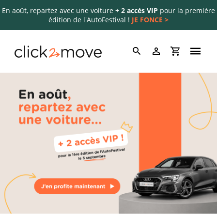
En août, repartez avec une voiture
+ 2 accès VIP
pour la première
édition de l'AutoFestival !
JE FONCE >