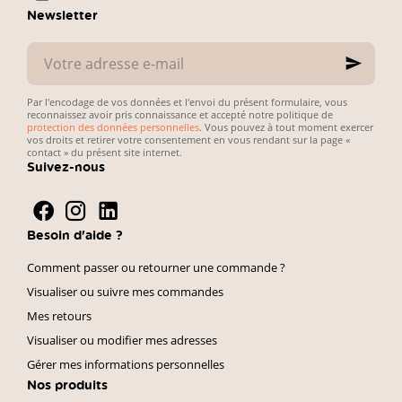
pratique.
administratives.
Newsletter
Votre
adresse
e-
mail
Par l'encodage de vos données et l'envoi du présent formulaire, vous
reconnaissez avoir pris connaissance et accepté notre politique de
protection des données personnelles
. Vous pouvez à tout moment exercer
vos droits et retirer votre consentement en vous rendant sur la page «
contact » du présent site internet.
Suivez-nous
Besoin d'aide ?
Comment passer ou retourner une commande ?
Visualiser ou suivre mes commandes
Mes retours
Visualiser ou modifier mes adresses
Gérer mes informations personnelles
Nos produits