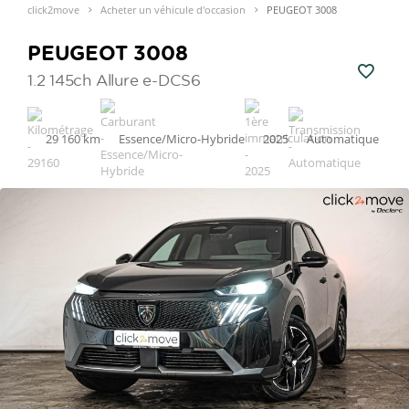
click2move
Acheter un véhicule d'occasion
PEUGEOT 3008
PEUGEOT 3008
1.2 145ch Allure e-DCS6
29 160 km
Essence/Micro-Hybride
2025
Automatique