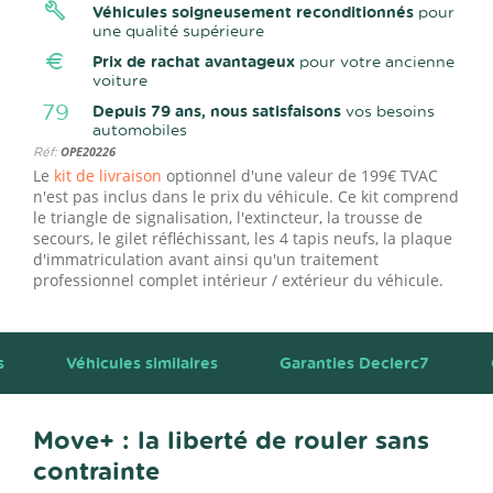
Véhicules soigneusement reconditionnés
pour
une qualité supérieure
Prix de rachat avantageux
pour votre ancienne
voiture
79
Depuis 79 ans, nous satisfaisons
vos besoins
automobiles
Réf:
OPE20226
Le
kit de livraison
optionnel d'une valeur de 199€ TVAC
n'est pas inclus dans le prix du véhicule. Ce kit comprend
le triangle de signalisation, l'extincteur, la trousse de
secours, le gilet réfléchissant, les 4 tapis neufs, la plaque
d'immatriculation avant ainsi qu'un traitement
professionnel complet intérieur / extérieur du véhicule.
s
Véhicules similaires
Garanties Declerc7
Move+ : la liberté de rouler sans
contrainte