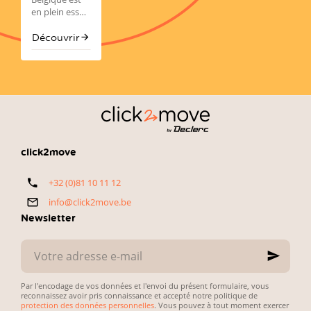
comment
sont souvent
actif, deux
en plein essor,
bien
orientées vers
modèles font
avec plus de
acheter
la fiabilité, la
sensation :
650.000
Découvrir
avec
technologie et
l'audi a3 et la
Belges
click2move
le
rapport
BMW Série 1.
achetant
qualité-prix
chaque année
—
une voiture
exactement
d’occasion.
ce que
L’enjeu est
recherchent
simple :
les
concilier petit
automobilistes
budget,
click2move
belges. Voici
fiabilité du
notre
véhicule et
+32 (0)81 10 11 12
sélection
simplicité des
directe et
démarches
info@click2move.be
pratique.
administratives.
Newsletter
Votre
adresse
e-
mail
Par l'encodage de vos données et l'envoi du présent formulaire, vous
reconnaissez avoir pris connaissance et accepté notre politique de
protection des données personnelles
. Vous pouvez à tout moment exercer