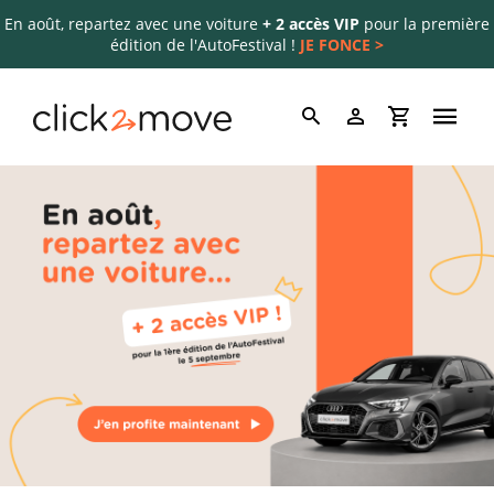
En août, repartez avec une voiture
+ 2 accès VIP
pour la première
édition de l'AutoFestival !
JE FONCE >