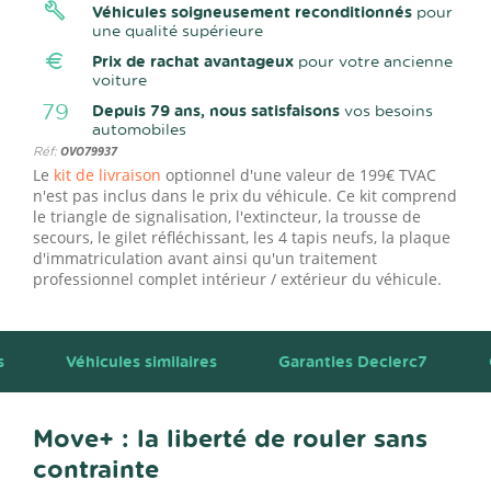
Véhicules soigneusement reconditionnés
pour
une qualité supérieure
Prix de rachat avantageux
pour votre ancienne
voiture
79
Depuis 79 ans, nous satisfaisons
vos besoins
automobiles
Réf:
OVO79937
Le
kit de livraison
optionnel d'une valeur de 199€ TVAC
n'est pas inclus dans le prix du véhicule. Ce kit comprend
le triangle de signalisation, l'extincteur, la trousse de
secours, le gilet réfléchissant, les 4 tapis neufs, la plaque
d'immatriculation avant ainsi qu'un traitement
professionnel complet intérieur / extérieur du véhicule.
s
Véhicules similaires
Garanties Declerc7
Move+ : la liberté de rouler sans
contrainte