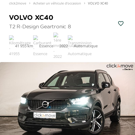
click2move
Acheter un véhicule d'occasion
VOLVO XC40
VOLVO XC40
T2 R-Design Geartronic 8
41 955 km
Essence
2022
Automatique