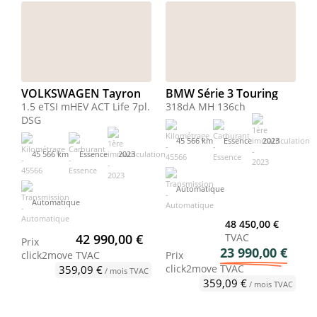
VOLKSWAGEN Tayron
BMW Série 3 Touring
1.5 eTSI mHEV ACT Life 7pl.
318dA MH 136ch
DSG
45 566 km
Essence
2023
45 566 km
Essence
2023
Automatique
Automatique
48 450,00 €
42 990,00 €
TVAC
Prix
23 990,00 €
click2move
TVAC
Prix
click2move
TVAC
359,09 €
/ mois TVAC
359,09 €
/ mois TVAC