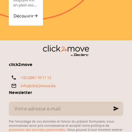
comment
sont souvent
actif, deux
en plein essor,
bien
orientées vers
modèles font
avec plus de
acheter
la fiabilité, la
sensation :
650.000
Découvrir
avec
technologie et
l'audi a3 et la
Belges
click2move
le
rapport
BMW Série 1.
achetant
qualité-prix
chaque année
—
une voiture
exactement
d’occasion.
ce que
L’enjeu est
recherchent
simple :
les
concilier petit
automobilistes
budget,
click2move
belges. Voici
fiabilité du
notre
véhicule et
+32 (0)81 10 11 12
sélection
simplicité des
directe et
démarches
info@click2move.be
pratique.
administratives.
Newsletter
Votre
adresse
e-
mail
Par l'encodage de vos données et l'envoi du présent formulaire, vous
reconnaissez avoir pris connaissance et accepté notre politique de
protection des données personnelles
. Vous pouvez à tout moment exercer