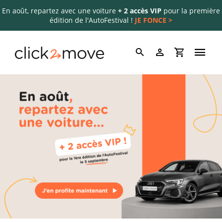
En août, repartez avec une voiture
+ 2 accès VIP
pour la première
édition de l'AutoFestival !
JE FONCE >