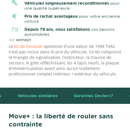
Véhicules soigneusement reconditionnés
pour
une qualité supérieure
Prix de rachat avantageux
pour votre ancienne
voiture
79
Depuis 79 ans, nous satisfaisons
vos besoins
automobiles
Réf:
OHY74321
Le
kit de livraison
optionnel d'une valeur de 199€ TVAC
n'est pas inclus dans le prix du véhicule. Ce kit comprend
le triangle de signalisation, l'extincteur, la trousse de
secours, le gilet réfléchissant, les 4 tapis neufs, la plaque
d'immatriculation avant ainsi qu'un traitement
professionnel complet intérieur / extérieur du véhicule.
s
Véhicules similaires
Garanties Declerc7
Move+ : la liberté de rouler sans
contrainte