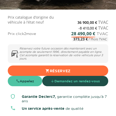
Prix catalogue d’origine du
TVAC
véhicule à l’état neuf
36 900,00 €
TVAC
-8 410,00 €
28 490,00 €
TVAC
Prix click2move
373,23 €
/ mois TVAC
Réservez votre future occasion dès maintenant avec un
acompte de seulement 199€, directement payable en ligne.
Cet acompte garantit la réservation de votre véhicule pour 3
jours.
RÉSERVEZ
Appelez
Demandez un rendez-vous
Garantie Declerc7,
garantie complète jusqu'à 7
ans
Un service après-vente
de qualité