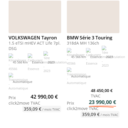
VOLKSWAGEN Tayron
BMW Série 3 Touring
1.5 eTSI mHEV ACT Life 7pl.
318dA MH 136ch
DSG
45 566 km
Essence
2023
45 566 km
Essence
2023
Automatique
Automatique
48 450,00 €
42 990,00 €
TVAC
Prix
23 990,00 €
click2move
TVAC
Prix
click2move
TVAC
359,09 €
/ mois TVAC
359,09 €
/ mois TVAC