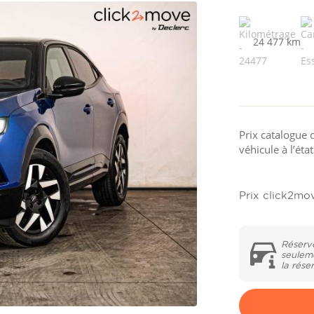
24 477 km
Prix catalogue 
véhicule à l’éta
Prix click2mo
Réserv
seulem
la rése