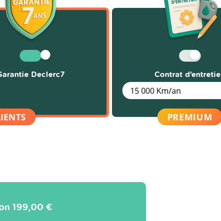
Garantie Declerc7
Contrat d’entreti
son
199,00 €