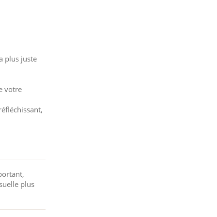
 plus juste
e votre
réfléchissant,
portant,
suelle plus