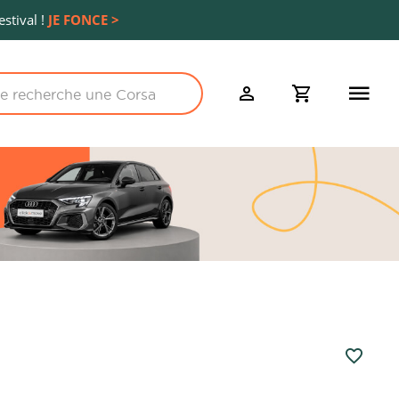
stival !
JE FONCE >