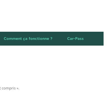
Comment ça fonctionne ?
Car-Pass
t compris ».