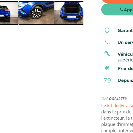
App
Garant
Un ser
Véhicu
supéri
Prix d
79
Depuis
Réf:
OOP42759
Le
kit de livrai
dans le prix du 
l'extincteur, la 
plaque d'immatr
complet intérie