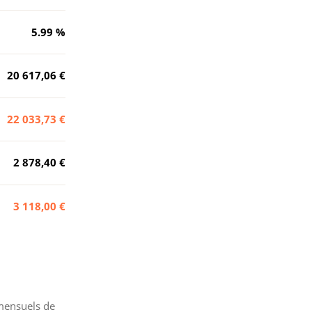
5.99
%
20 617,06 €
22 033,73 €
2 878,40 €
3 118,00 €
ensuels de