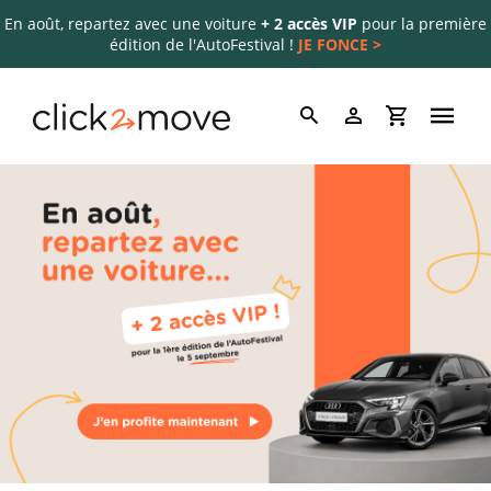
En août, repartez avec une voiture
+ 2 accès VIP
pour la première
édition de l'AutoFestival !
JE FONCE >