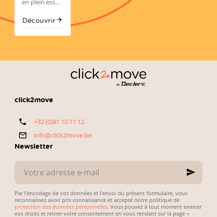
comment
sont souvent
actif, deux
en plein essor,
bien
orientées vers
modèles font
avec plus de
acheter
la fiabilité, la
sensation :
650.000
Découvrir
avec
technologie et
l'audi a3 et la
Belges
click2move
le
rapport
BMW Série 1.
achetant
qualité-prix
chaque année
—
une voiture
exactement
d’occasion.
ce que
L’enjeu est
recherchent
simple :
les
concilier petit
automobilistes
budget,
click2move
belges. Voici
fiabilité du
notre
véhicule et
+32 (0)81 10 11 12
sélection
simplicité des
directe et
démarches
info@click2move.be
pratique.
administratives.
Newsletter
Votre
adresse
e-
mail
Par l'encodage de vos données et l'envoi du présent formulaire, vous
reconnaissez avoir pris connaissance et accepté notre politique de
protection des données personnelles
. Vous pouvez à tout moment exercer
vos droits et retirer votre consentement en vous rendant sur la page «