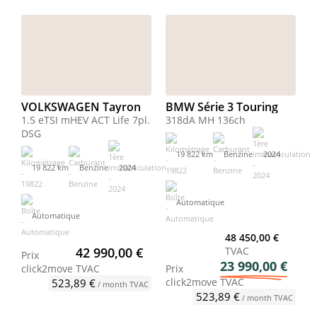
VOLKSWAGEN Tayron
BMW Série 3 Touring
1.5 eTSI mHEV ACT Life 7pl.
318dA MH 136ch
DSG
19 822 km
Benzine
2024
19 822 km
Benzine
2024
Automatique
Automatique
48 450,00 €
42 990,00 €
TVAC
Prix
23 990,00 €
click2move
TVAC
Prix
click2move
TVAC
523,89 €
/ month TVAC
523,89 €
/ month TVAC