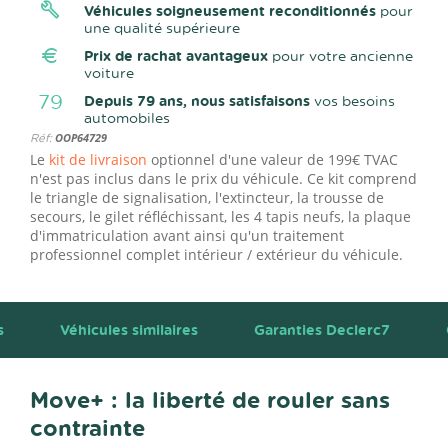
Véhicules soigneusement reconditionnés
pour
une qualité supérieure
Prix de rachat avantageux
pour votre ancienne
voiture
79
Depuis 79 ans, nous satisfaisons
vos besoins
automobiles
Réf:
OOP64729
Le
kit de livraison
optionnel d'une valeur de 199€ TVAC
n'est pas inclus dans le prix du véhicule. Ce kit comprend
le triangle de signalisation, l'extincteur, la trousse de
secours, le gilet réfléchissant, les 4 tapis neufs, la plaque
d'immatriculation avant ainsi qu'un traitement
professionnel complet intérieur / extérieur du véhicule.
s
Véhicules similaires
Garanties Declerc7
Move+ : la liberté de rouler sans
contrainte