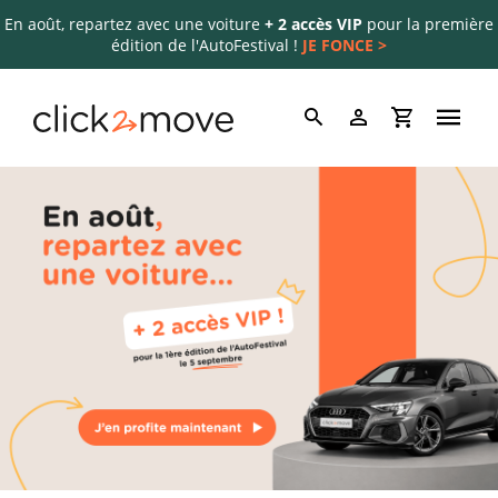
En août, repartez avec une voiture
+ 2 accès VIP
pour la première
édition de l'AutoFestival !
JE FONCE >