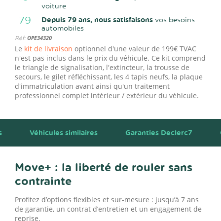
voiture
79
Depuis 79 ans, nous satisfaisons
vos besoins
automobiles
Réf:
OPE34320
Le
kit de livraison
optionnel d'une valeur de 199€ TVAC
n'est pas inclus dans le prix du véhicule. Ce kit comprend
le triangle de signalisation, l'extincteur, la trousse de
secours, le gilet réfléchissant, les 4 tapis neufs, la plaque
d'immatriculation avant ainsi qu'un traitement
professionnel complet intérieur / extérieur du véhicule.
s
Véhicules similaires
Garanties Declerc7
Move+ : la liberté de rouler sans
contrainte
Profitez d’options flexibles et sur-mesure : jusqu’à 7 ans
de garantie, un contrat d’entretien et un engagement de
reprise.