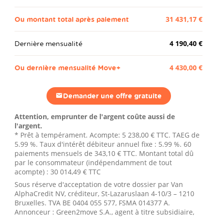
Ou montant total après paiement
31 431,17 €
Dernière mensualité
4 190,40 €
Ou dernière mensualité Move+
4 430,00 €
Demander une offre gratuite
Attention, emprunter de l'argent coûte aussi de
l'argent.
* Prêt à tempérament. Acompte:
5 238,00 €
TTC. TAEG de
5.99 %. Taux d'intérêt débiteur annuel fixe : 5.99 %.
60
paiements mensuels de
343,10 €
TTC. Montant total dû
par le consommateur (indépendamment de tout
acompte) :
30 014,49 €
TTC
Sous réserve d'acceptation de votre dossier par Van
AlphaCredit NV, créditeur, St-Lazaruslaan 4-10/3 – 1210
Bruxelles. TVA BE 0404 055 577, FSMA 014377 A.
Annonceur : Green2move S.A., agent à titre subsidiaire,