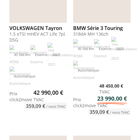
VOLKSWAGEN Tayron
BMW Série 3 Touring
1.5 eTSI mHEV ACT Life 7pl.
318dA MH 136ch
DSG
45 566 km
Essence
2023
45 566 km
Essence
2023
Automatique
Automatique
48 450,00 €
42 990,00 €
TVAC
Prix
23 990,00 €
click2move
TVAC
Prix
click2move
TVAC
359,09 €
/ mois TVAC
359,09 €
/ mois TVAC