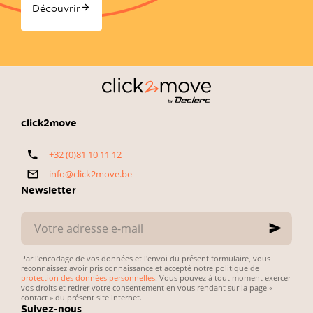
acheter
la fiabilité, la
sensation :
650.000
Découvrir
avec
technologie et
l'audi a3 et la
Belges
click2move
le
rapport
BMW Série 1.
achetant
qualité-prix
chaque année
—
une voiture
exactement
d’occasion.
ce que
L’enjeu est
recherchent
simple :
les
concilier petit
automobilistes
budget,
click2move
belges. Voici
fiabilité du
notre
véhicule et
+32 (0)81 10 11 12
sélection
simplicité des
directe et
démarches
info@click2move.be
pratique.
administratives.
Newsletter
Votre
adresse
e-
mail
Par l'encodage de vos données et l'envoi du présent formulaire, vous
reconnaissez avoir pris connaissance et accepté notre politique de
protection des données personnelles
. Vous pouvez à tout moment exercer
vos droits et retirer votre consentement en vous rendant sur la page «
contact » du présent site internet.
Suivez-nous