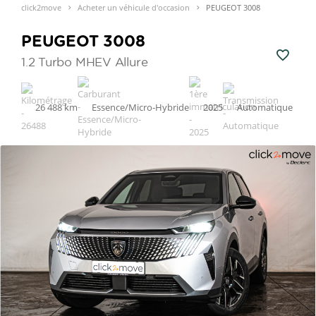
click2move
Acheter un véhicule d'occasion
PEUGEOT 3008
PEUGEOT 3008
1.2 Turbo MHEV Allure
26 488 km
Essence/Micro-Hybride
2025
Automatique