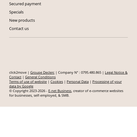
Secured payment
Specials
New products
Contact us
click2move |
Groupe Declerc
| Company N° : 0795.480.865 |
Legal Notice &
Contact
|
General Conditions
Terms of use of website
|
Cookies
|
Personal Data
|
Processing of your
data by Google
© Copyright 2023-2026 -
E-net Business
, creator of e-commerce websites
for businesses, self-employed, & SMB.