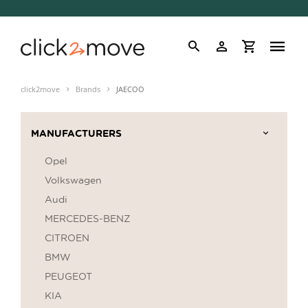
click2move
Brands
JAECOO
MANUFACTURERS
Opel
Volkswagen
Audi
MERCEDES-BENZ
CITROEN
BMW
PEUGEOT
KIA